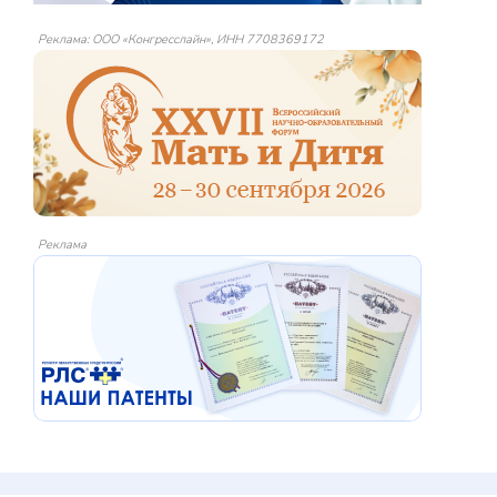
Реклама: ООО «Конгресслайн», ИНН 7708369172
Реклама