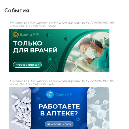
События
Реклама: ИП Вышковский Евгений Геннадьевич, ИНН 770406387105,
erid=F7NfYUJCUneP5W78VwNF
Реклама: ИП Вышковский Евгений Геннадьевич, ИНН 770406387105,
erid=F7NfYUJCUneP5W79xufv