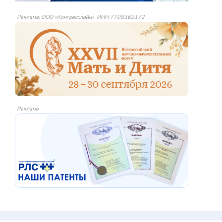
Реклама: ООО «Конгресслайн», ИНН 7708369172
Реклама