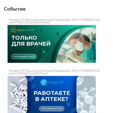
События
Реклама: ИП Вышковский Евгений Геннадьевич, ИНН 770406387105,
erid=F7NfYUJCUneP5W78VwNF
Реклама: ИП Вышковский Евгений Геннадьевич, ИНН 770406387105,
erid=F7NfYUJCUneP5W79xufv