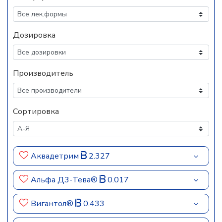
Дозировка
Производитель
Сортировка
Аквадетрим
2.327
Альфа Д3-Тева®
0.017
Вигантол®
0.433