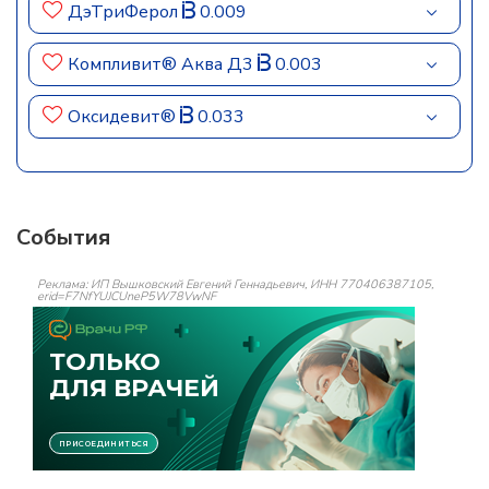
ДэТриФерол
0.009
Компливит® Аква Д3
0.003
Оксидевит®
0.033
События
Реклама: ИП Вышковский Евгений Геннадьевич, ИНН 770406387105,
erid=F7NfYUJCUneP5W78VwNF