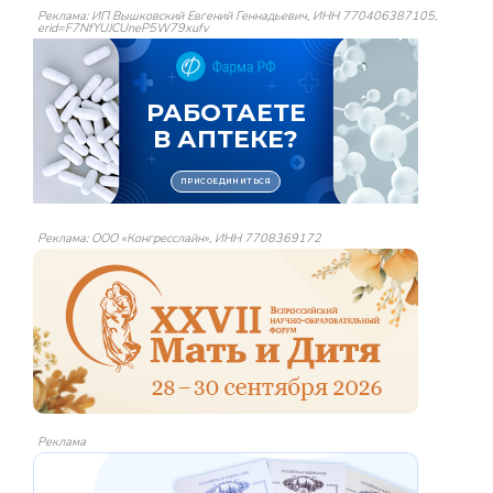
Реклама: ИП Вышковский Евгений Геннадьевич, ИНН 770406387105,
erid=F7NfYUJCUneP5W79xufv
Реклама: ООО «Конгресслайн», ИНН 7708369172
Реклама