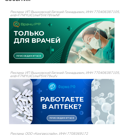
Реклама: ИП Вышковский Евгений Геннадьевич, ИНН 770406387105,
erid=F7NfYUJCUneP5W78VwNF
Реклама: ИП Вышковский Евгений Геннадьевич, ИНН 770406387105,
erid=F7NfYUJCUneP5W79xufv
Реклама: ООО «Конгресслайн», ИНН 7708369172