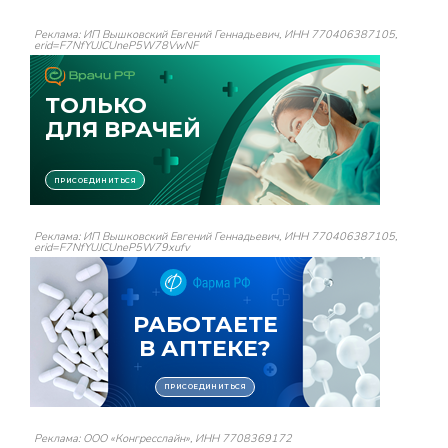
Реклама: ИП Вышковский Евгений Геннадьевич, ИНН 770406387105,
erid=F7NfYUJCUneP5W78VwNF
Реклама: ИП Вышковский Евгений Геннадьевич, ИНН 770406387105,
erid=F7NfYUJCUneP5W79xufv
Реклама: ООО «Конгресслайн», ИНН 7708369172