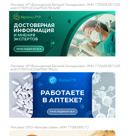
Реклама: ИП Вышковский Евгений Геннадьевич, ИНН 770406387105,
erid=F7NfYUJCUneP5W78VwNF
Реклама: ИП Вышковский Евгений Геннадьевич, ИНН 770406387105,
erid=F7NfYUJCUneP5W79xufv
Реклама: ООО «Конгресслайн», ИНН 7708369172