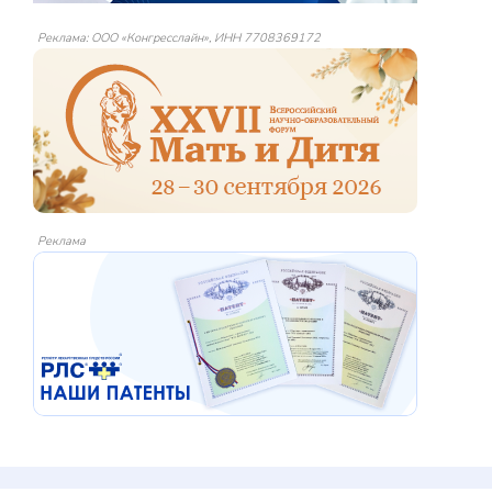
Реклама: ООО «Конгресслайн», ИНН 7708369172
Реклама