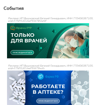
События
Реклама: ИП Вышковский Евгений Геннадьевич, ИНН 770406387105,
erid=F7NfYUJCUneP5W78VwNF
Реклама: ИП Вышковский Евгений Геннадьевич, ИНН 770406387105,
erid=F7NfYUJCUneP5W79xufv