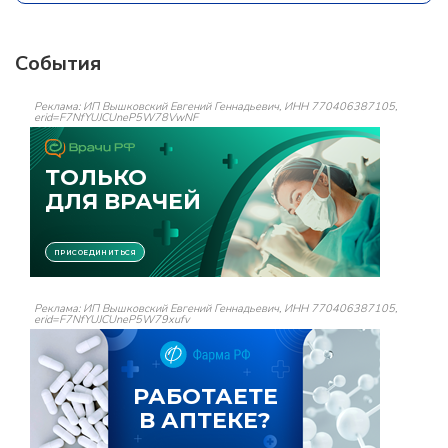
События
Реклама: ИП Вышковский Евгений Геннадьевич, ИНН 770406387105,
erid=F7NfYUJCUneP5W78VwNF
Реклама: ИП Вышковский Евгений Геннадьевич, ИНН 770406387105,
erid=F7NfYUJCUneP5W79xufv