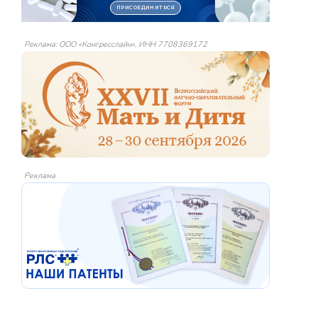
Реклама: ООО «Конгресслайн», ИНН 7708369172
Реклама