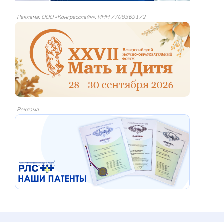
Реклама: ООО «Конгресслайн», ИНН 7708369172
Реклама