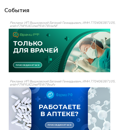
События
Реклама: ИП Вышковский Евгений Геннадьевич, ИНН 770406387105,
erid=F7NfYUJCUneP5W78VwNF
Реклама: ИП Вышковский Евгений Геннадьевич, ИНН 770406387105,
erid=F7NfYUJCUneP5W79xufv