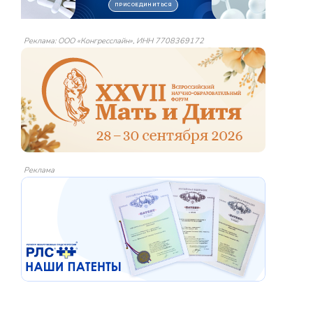
Реклама: ООО «Конгресслайн», ИНН 7708369172
Реклама