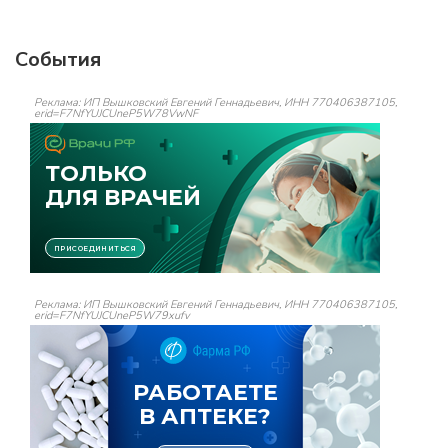
События
Реклама: ИП Вышковский Евгений Геннадьевич, ИНН 770406387105,
erid=F7NfYUJCUneP5W78VwNF
Реклама: ИП Вышковский Евгений Геннадьевич, ИНН 770406387105,
erid=F7NfYUJCUneP5W79xufv