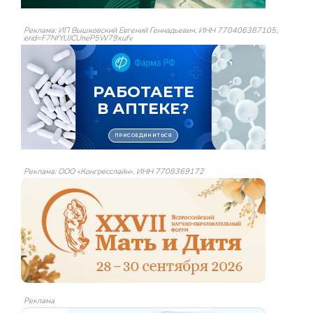
Реклама: ИП Вышковский Евгений Геннадьевич, ИНН 770406387105,
erid=F7NfYUJCUneP5W79xufv
Реклама: ООО «Конгресслайн», ИНН 7708369172
Реклама