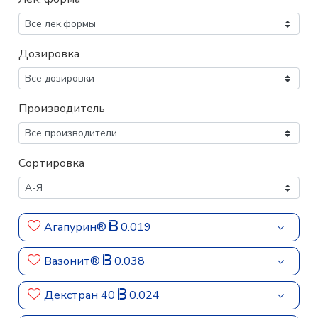
Дозировка
Производитель
Сортировка
Агапурин®
0.019
Вазонит®
0.038
Декстран 40
0.024