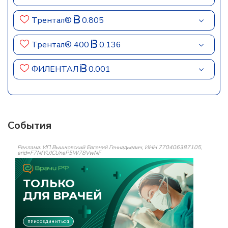
Трентал®
0.805
Трентал® 400
0.136
ФИЛЕНТАЛ
0.001
События
Реклама: ИП Вышковский Евгений Геннадьевич, ИНН 770406387105,
erid=F7NfYUJCUneP5W78VwNF