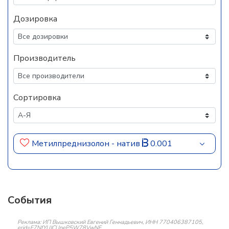
Дозировка
Производитель
Сортировка
Метилпреднизолон - нaтив
0.001
События
Реклама: ИП Вышковский Евгений Геннадьевич, ИНН 770406387105,
erid=F7NfYUJCUneP5W78VwNF