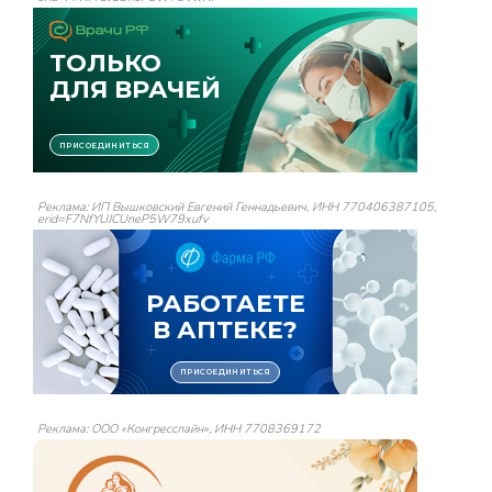
Реклама: ИП Вышковский Евгений Геннадьевич, ИНН 770406387105,
erid=F7NfYUJCUneP5W79xufv
Реклама: ООО «Конгресслайн», ИНН 7708369172