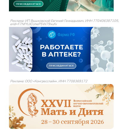
Реклама: ИП Вышковский Евгений Геннадьевич, ИНН 770406387105,
erid=F7NfYUJCUneP5W79xufv
Реклама: ООО «Конгресслайн», ИНН 7708369172