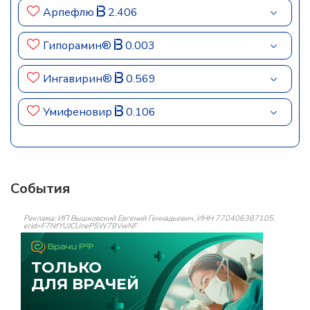
Арпефлю
2.406
Гипорамин®
0.003
Ингавирин®
0.569
Умифеновир
0.106
События
Реклама: ИП Вышковский Евгений Геннадьевич, ИНН 770406387105,
erid=F7NfYUJCUneP5W78VwNF