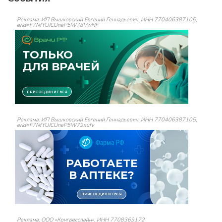
Реклама: ИП Вышковский Евгений Геннадьевич, ИНН 770406387105,
erid=F7NfYUJCUneP5W78VwNF
Реклама: ИП Вышковский Евгений Геннадьевич, ИНН 770406387105,
erid=F7NfYUJCUneP5W79xufv
Реклама: ООО «Конгресслайн», ИНН 7708369172