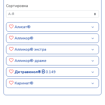
Сортировка
Алисат®
Алликор®
Алликор® экстра
Алликор®-драже
Детравенол®
0.149
Каринат®