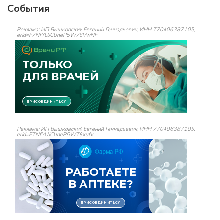
События
Реклама: ИП Вышковский Евгений Геннадьевич, ИНН 770406387105,
erid=F7NfYUJCUneP5W78VwNF
Реклама: ИП Вышковский Евгений Геннадьевич, ИНН 770406387105,
erid=F7NfYUJCUneP5W79xufv