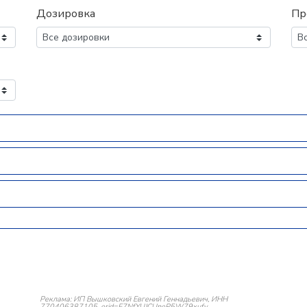
Дозировка
Пр
Реклама: ИП Вышковский Евгений Геннадьевич, ИНН
770406387105, erid=F7NfYUJCUneP5W79xufv