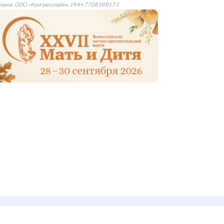
лама: ООО «Конгресслайн», ИНН 7708369172