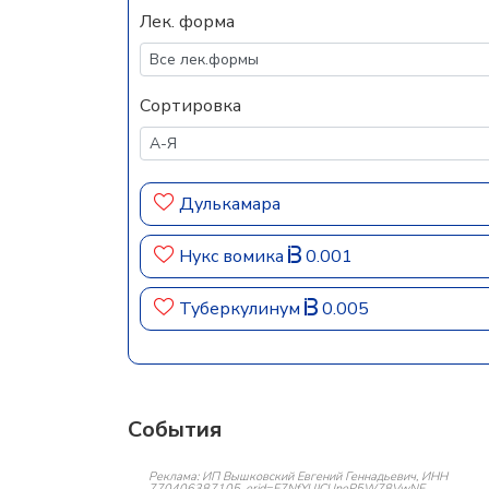
Лек. форма
Сортировка
Дулькамара
Нукс вомика
0.001
Туберкулинум
0.005
События
Реклама: ИП Вышковский Евгений Геннадьевич, ИНН
770406387105, erid=F7NfYUJCUneP5W78VwNF