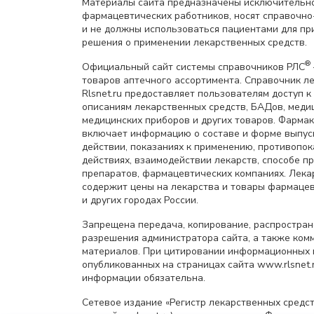
Материалы сайта предназначены исключительно
фармацевтических работников, носят справочн
и не должны использоваться пациентами для пр
решения о применении лекарственных средств.
®
Официальный сайт системы справочников РЛС
товаров аптечного ассортимента. Справочник л
Rlsnet.ru предоставляет пользователям доступ к
описаниям лекарственных средств, БАДов, меди
медицинских приборов и других товаров. Фарма
включает информацию о составе и форме выпус
действии, показаниях к применению, противопок
действиях, взаимодействии лекарств, способе 
препаратов, фармацевтических компаниях. Лек
содержит цены на лекарства и товары фармацев
и других городах России.
Запрещена передача, копирование, распростра
разрешения администратора сайта, а также ком
материалов. При цитировании информационных 
опубликованных на страницах сайта www.rlsnet.r
информации обязательна.
Сетевое издание «Регистр лекарственных средст