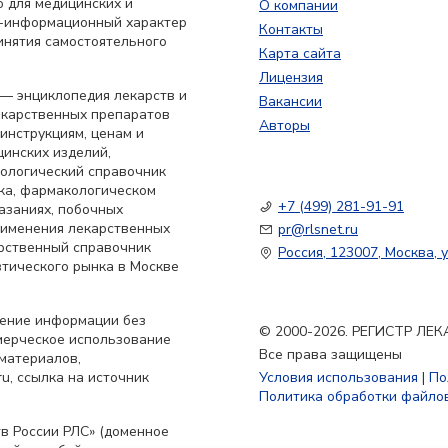
 для медицинских и
О компании
о-информационный характер
Контакты
инятия самостоятельного
Карта сайта
Лицензия
— энциклопедия лекарств и
Вакансии
екарственных препаратов
Авторы
 инструкциям, ценам и
цинских изделий,
кологический справочник
ка, фармакологическом
+7 (499) 281-91-91
азаниях, побочных
применения лекарственных
pr@rlsnet.ru
арственный справочник
Россия, 123007, Москва, у
тического рынка в Москве
нение информации без
© 2000-2026. РЕГИСТР Л
мерческое использование
Все права защищены
материалов,
u, ссылка на источник
Условия использования
|
По
Политика обработки файлов
в России РЛС» (доменное