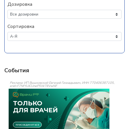
Дозировка
Сортировка
События
Реклама: ИП Вышковский Евгений Геннадьевич, ИНН 770406387105,
erid=F7NfYUJCUneP5W78VwNF