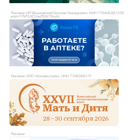
Реклама: ИП Вышковский Евгений Геннадьевич, ИНН 770406387105,
erid=F7NfYUJCUneP5W79xufv
Реклама: ООО «Конгресслайн», ИНН 7708369172
Реклама