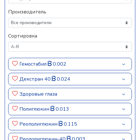
Производитель
Сортировка
Гемостабил
0.002
Декстран 40
0.024
Здоровые глаза
Полиглюкин
0.013
Реополиглюкин
0.115
Реополиглюкин-40
0.003