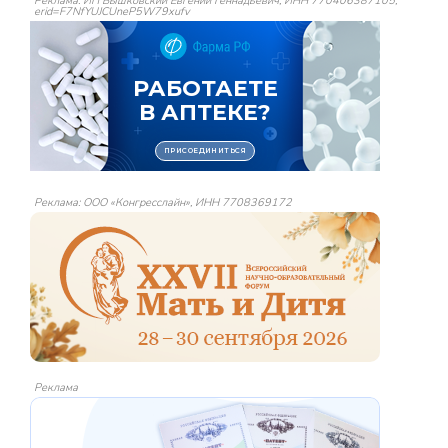
Реклама: ИП Вышковский Евгений Геннадьевич, ИНН 770406387105,
erid=F7NfYUJCUneP5W79xufv
Реклама: ООО «Конгресслайн», ИНН 7708369172
Реклама