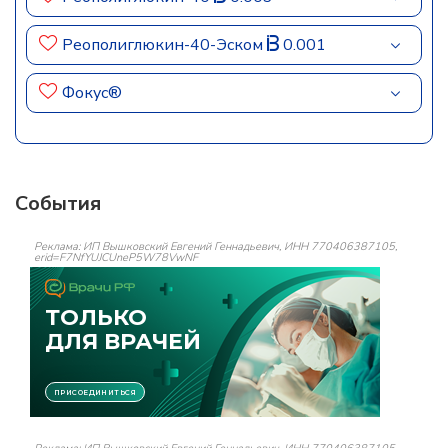
Реополиглюкин-40-Эском
0.001
Фокус®
События
Реклама: ИП Вышковский Евгений Геннадьевич, ИНН 770406387105,
erid=F7NfYUJCUneP5W78VwNF