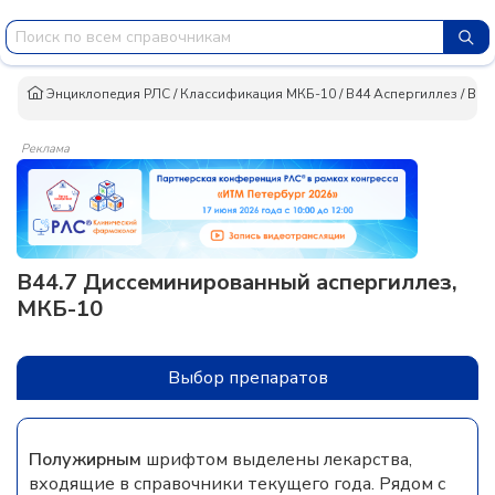
Энциклопедия РЛС
/
Классификация МКБ-10
/
B44 Аспергиллез
/
B44
Реклама
B44.7 Диссеминированный аспергиллез,
МКБ-10
Выбор препаратов
Полужирным
шрифтом выделены лекарства,
входящие в справочники текущего года. Рядом с