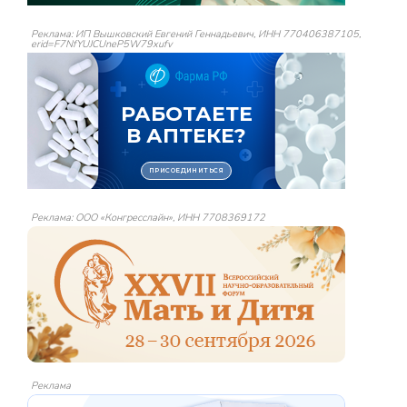
Реклама: ИП Вышковский Евгений Геннадьевич, ИНН 770406387105,
erid=F7NfYUJCUneP5W79xufv
Реклама: ООО «Конгресслайн», ИНН 7708369172
Реклама