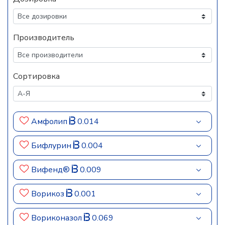
Производитель
Сортировка
Амфолип
0.014
Бифлурин
0.004
Вифенд®
0.009
Ворикоз
0.001
Вориконазол
0.069