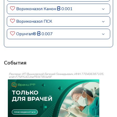
Вориконазол Канон
0.001
Вориконазол ПСК
Орунгал®
0.007
События
Реклама: ИП Вышковский Евгений Геннадьевич, ИНН 770406387105,
erid=F7NfYUJCUneP5W78VwNF