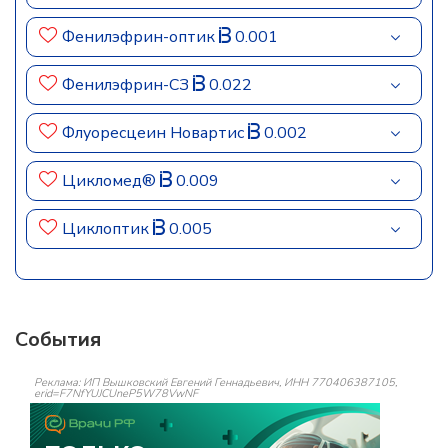
Фенилэфрин-оптик
0.001
Фенилэфрин-СЗ
0.022
Флуоресцеин Новартис
0.002
Цикломед®
0.009
Циклоптик
0.005
События
Реклама: ИП Вышковский Евгений Геннадьевич, ИНН 770406387105,
erid=F7NfYUJCUneP5W78VwNF