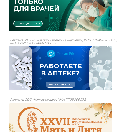
Реклама: ИП Вышковский Евгений Геннадьевич, ИНН 770406387105,
erid=F7NfYUJCUneP5W79xufv
Реклама: ООО «Конгресслайн», ИНН 7708369172