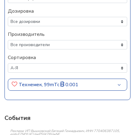
Дозировка
Производитель
Сортировка
Технемек, 99mTc
0.001
События
Реклама: ИП Вышковский Евгений Геннадьевич, ИНН 770406387105,
erid=F7NfYUJCUneP5W78VwNF