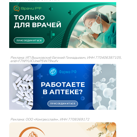
Реклама: ИП Вышковский Евгений Геннадьевич, ИНН 770406387105,
erid=F7NfYUJCUneP5W79xufv
Реклама: ООО «Конгресслайн», ИНН 7708369172