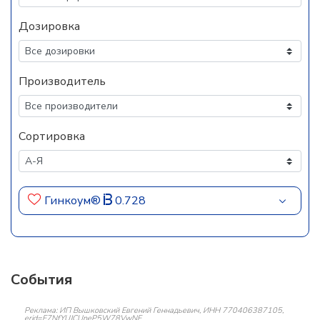
Дозировка
Производитель
Сортировка
Гинкоум®
0.728
События
Реклама: ИП Вышковский Евгений Геннадьевич, ИНН 770406387105,
erid=F7NfYUJCUneP5W78VwNF