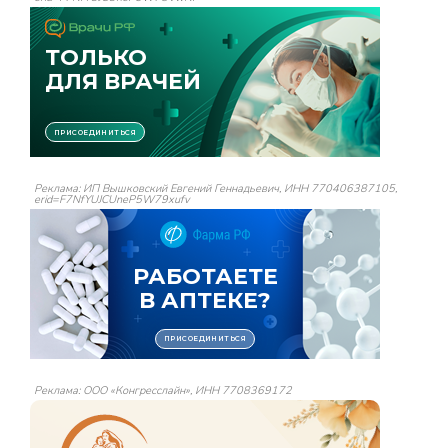
Реклама: ИП Вышковский Евгений Геннадьевич, ИНН 770406387105,
erid=F7NfYUJCUneP5W79xufv
Реклама: ООО «Конгресслайн», ИНН 7708369172