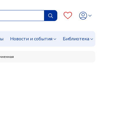
сы
Новости и события
Библиотека
очненная