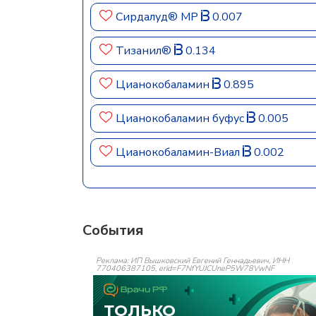
Сирдалуд® МР
0.007
Тизанил®
0.134
Цианокобаламин
0.895
Цианокобаламин буфус
0.005
Цианокобаламин-Виал
0.002
События
Реклама: ИП Вышковский Евгений Геннадьевич, ИНН
770406387105, erid=F7NfYUJCUneP5W78VwNF