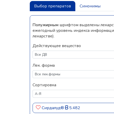
Выбор препаратов
Синонимы
Полужирным
шрифтом выделены лекарств
ежегодный уровень индекса информацио
лекарстве).
Действующее вещество
Лек. форма
Сортировка
Сирдалуд®
5.482