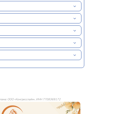
лама: ООО «Конгресслайн», ИНН 7708369172