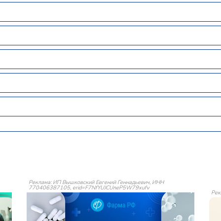
Реклама: ИП Вышковский Евгений Геннадьевич, ИНН
770406387105, erid=F7NfYUJCUneP5W79xufv
Рек