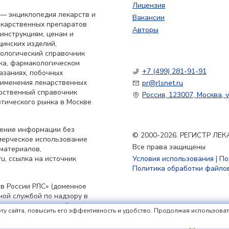
Лицензия
— энциклопедия лекарств и
Вакансии
екарственных препаратов
Авторы
 инструкциям, ценам и
цинских изделий,
кологический справочник
ка, фармакологическом
+7 (499) 281-91-91
азаниях, побочных
применения лекарственных
pr@rlsnet.ru
арственный справочник
Россия, 123007, Москва, у
тического рынка в Москве
нение информации без
© 2000-2026. РЕГИСТР Л
мерческое использование
Все права защищены
материалов,
u, ссылка на источник
Условия использования
|
По
Политика обработки файлов
в России РЛС» (доменное
ьной службой по надзору в
совых коммуникаций
ту сайта, повысить его эффективность и удобство. Продолжая использовать 
принятия решения о
я 2023 г.