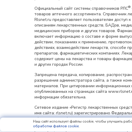
®
Официальный сайт системы справочников РЛС
товаров аптечного ассортимента. Справочник л
Rlsnet.ru предоставляет пользователям доступ к
описаниям лекарственных средств, БАДов, меди
медицинских приборов и других товаров. Фарма
включает информацию о составе и форме выпус
действии, показаниях к применению, противопок
действиях, взаимодействии лекарств, способе 
препаратов, фармацевтических компаниях. Лек
содержит цены на лекарства и товары фармацев
и других городах России.
Запрещена передача, копирование, распростра
разрешения администратора сайта, а также ком
материалов. При цитировании информационных 
опубликованных на страницах сайта www.rlsnet.r
информации обязательна.
Сетевое издание «Регистр лекарственных средст
имя сайта: rlsnet.ru) зарегистрировано Федерал
сфере связи, информационных технологий и мас
Наш сайт использует файлы cookie, чтобы улучшить рабо
(Роскомнадзор), регистрационный номер и дата 
обработки файлов cookie
.
регистрации: серия Эл № ФС77-85156 от 25 апрел