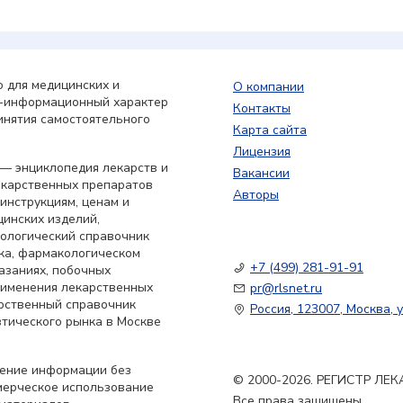
 для медицинских и
О компании
о-информационный характер
Контакты
инятия самостоятельного
Карта сайта
Лицензия
— энциклопедия лекарств и
Вакансии
екарственных препаратов
Авторы
 инструкциям, ценам и
цинских изделий,
кологический справочник
ка, фармакологическом
+7 (499) 281-91-91
азаниях, побочных
применения лекарственных
pr@rlsnet.ru
арственный справочник
Россия, 123007, Москва, у
тического рынка в Москве
нение информации без
© 2000-2026. РЕГИСТР Л
мерческое использование
Все права защищены