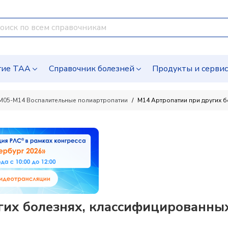
гие ТАА
Справочник болезней
Продукты и серви
M05-M14 Воспалительные полиартропатии
M14 Артропатии при других б
их болезнях, классифицированных