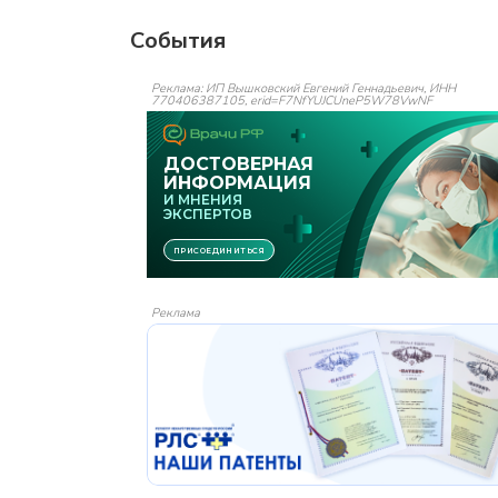
События
Реклама: ИП Вышковский Евгений Геннадьевич, ИНН
770406387105, erid=F7NfYUJCUneP5W78VwNF
Реклама