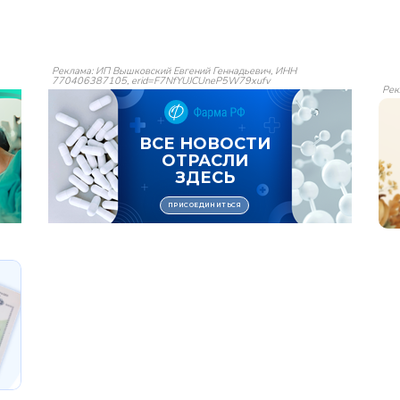
Реклама: ИП Вышковский Евгений Геннадьевич, ИНН
770406387105, erid=F7NfYUJCUneP5W79xufv
Рек