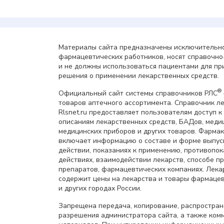
Материалы сайта предназначены исключительно
фармацевтических работников, носят справочн
и не должны использоваться пациентами для пр
решения о применении лекарственных средств.
®
Официальный сайт системы справочников РЛС
товаров аптечного ассортимента. Справочник л
Rlsnet.ru предоставляет пользователям доступ к
описаниям лекарственных средств, БАДов, меди
медицинских приборов и других товаров. Фарма
включает информацию о составе и форме выпус
действии, показаниях к применению, противопок
действиях, взаимодействии лекарств, способе 
препаратов, фармацевтических компаниях. Лек
содержит цены на лекарства и товары фармацев
и других городах России.
Запрещена передача, копирование, распростра
разрешения администратора сайта, а также ком