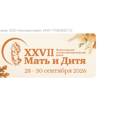
лама: ООО «Конгресслайн», ИНН 7708369172