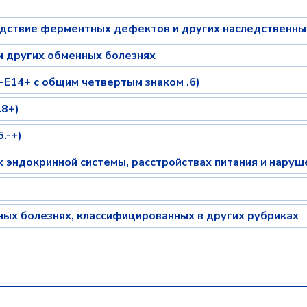
едствие ферментных дефектов и других наследственн
и других обменных болезнях
-E14+ с общим четвертым знаком .6)
.8+)
.-+)
х эндокринной системы, расстройствах питания и нару
ных болезнях, классифицированных в других рубриках