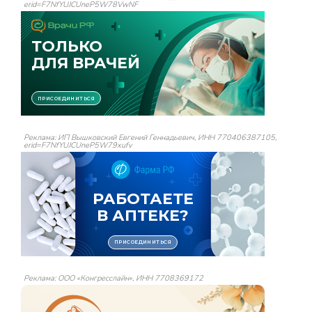
erid=F7NfYUJCUneP5W78VwNF
Реклама: ИП Вышковский Евгений Геннадьевич, ИНН 770406387105,
erid=F7NfYUJCUneP5W79xufv
Реклама: ООО «Конгресслайн», ИНН 7708369172