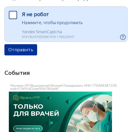
Отправить
События
Реклама: ИП Вышковский Евгений Геннадьевич, ИНН 770406387105,
erid=F7NfYUJCUneP5W78VwNF