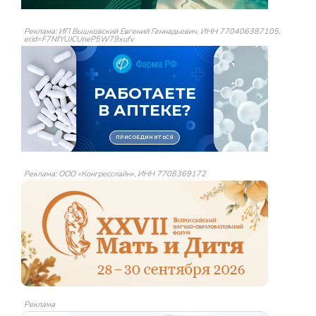
Реклама: ИП Вышковский Евгений Геннадьевич, ИНН 770406387105,
erid=F7NfYUJCUneP5W79xufv
Реклама: ООО «Конгресслайн», ИНН 7708369172
Реклама