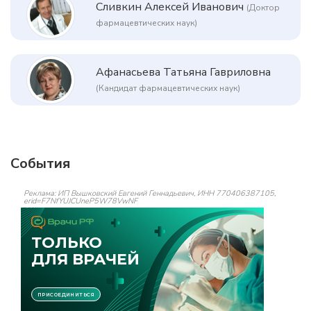
Сливкин Алексей Иванович
(Доктор
фармацевтических наук)
Афанасьева Татьяна Гавриловна
(Кандидат фармацевтических наук)
События
Реклама: ИП Вышковский Евгений Геннадьевич, ИНН 770406387105,
erid=F7NfYUJCUneP5W78VwNF