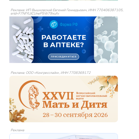
Реклама: ИП Вышковский Евгений Геннадьевич, ИНН 770406387105,
erid=F7NfYUJCUneP5W79xufv
Реклама: ООО «Конгресслайн», ИНН 7708369172
Реклама