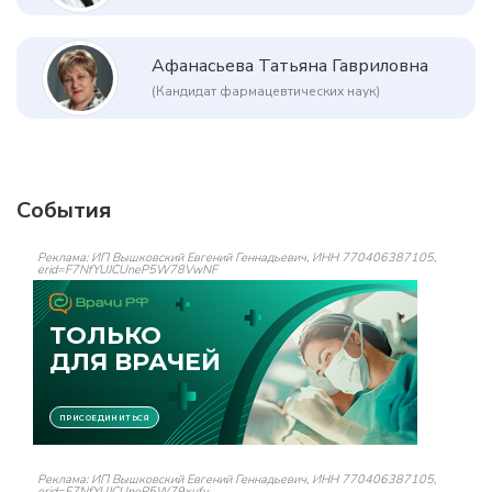
Афанасьева Татьяна Гавриловна
(Кандидат фармацевтических наук)
События
Реклама: ИП Вышковский Евгений Геннадьевич, ИНН 770406387105,
erid=F7NfYUJCUneP5W78VwNF
Реклама: ИП Вышковский Евгений Геннадьевич, ИНН 770406387105,
erid=F7NfYUJCUneP5W79xufv