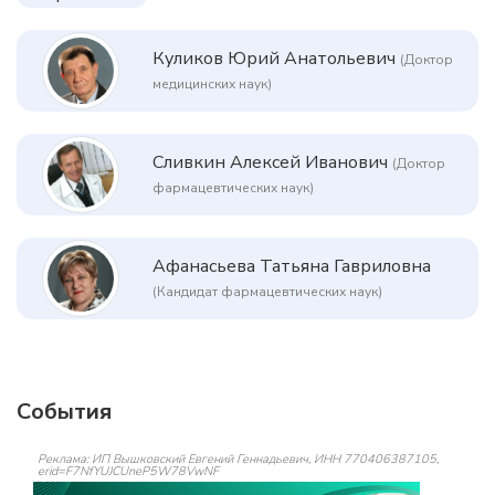
Куликов Юрий Анатольевич
(Доктор
медицинских наук)
Сливкин Алексей Иванович
(Доктор
фармацевтических наук)
Афанасьева Татьяна Гавриловна
(Кандидат фармацевтических наук)
События
Реклама: ИП Вышковский Евгений Геннадьевич, ИНН 770406387105,
erid=F7NfYUJCUneP5W78VwNF