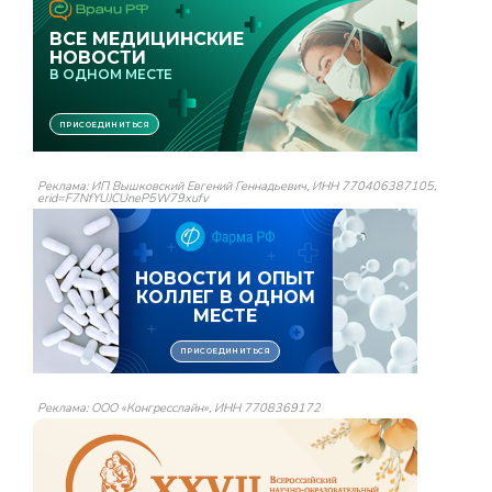
Реклама: ИП Вышковский Евгений Геннадьевич, ИНН 770406387105,
erid=F7NfYUJCUneP5W79xufv
Реклама: ООО «Конгресслайн», ИНН 7708369172