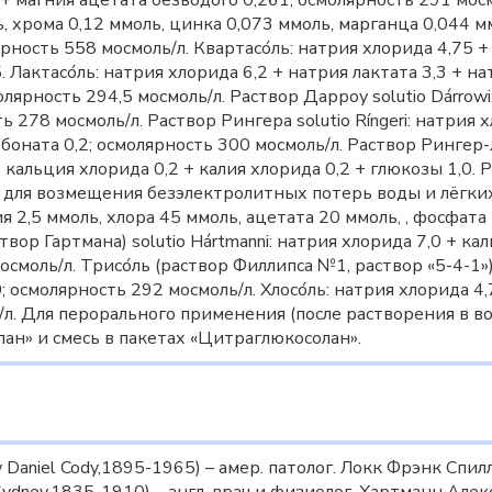
 + магния ацетата безводого 0,261; осмолярность 291 мос
, хрома 0,12 ммоль, цинка 0,073 ммоль, марганца 0,044 мм
рность 558 мосмоль/л. Квартасо́ль: натрия хлорида 4,75 +
. Лактасо́ль: натрия хлорида 6,2 + натрия лактата 3,3 + н
олярность 294,5 мосмоль/л. Раствор Дарроу solutio Dárrow
ь 278 мосмоль/л. Раствор Рингера solutio Ríngeri: натрия 
оната 0,2; осмолярность 300 мосмоль/л. Раствор Рингер-Ло
 кальция хлорида 0,2 + калия хлорида 0,2 + глюкозы 1,0. Р
для возмещения безэлектролитных потерь воды и лёгки
я 2,5 ммоль, хлора 45 ммоль, ацетата 20 ммоль, , фосфата
вор Гартмана) solutio Hártmanni: натрия хлорида 7,0 + ка
осмоль/л. Трисо́ль (раствор Филлипса №1, раствор «5-4-1»
; осмолярность 292 мосмоль/л. Хлосо́ль: натрия хлорида 4,
ь/л. Для перорального применения (после растворения в 
ан» и смесь в пакетах «Цитраглюкосолан».
aniel Cody,1895-1965) – амер. патолог. Локк Фрэнк Спилле