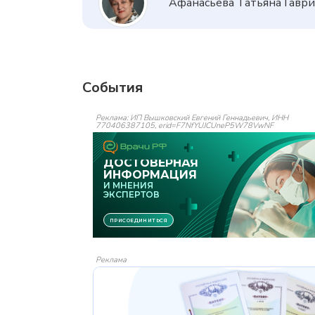
Афанасьева Татьяна Гавр
События
Реклама: ИП Вышковский Евгений Геннадьевич, ИНН
770406387105, erid=F7NfYUJCUneP5W78VwNF
Реклама