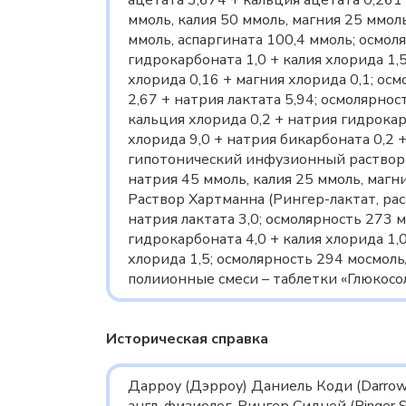
ацетата 3,674 + кальция ацетата 0,261
ммоль, калия 50 ммоль, магния 25 ммоль
ммоль, аспаргината 100,4 ммоль; осмоля
гидрокарбоната 1,0 + калия хлорида 1,5
хлорида 0,16 + магния хлорида 0,1; осм
2,67 + натрия лактата 5,94; осмолярност
кальция хлорида 0,2 + натрия гидрокарб
хлорида 9,0 + натрия бикарбоната 0,2 +
гипотонический инфузионный раствор 
натрия 45 ммоль, калия 25 ммоль, магни
Раствор Хартманна (Рингер-лактат, раст
натрия лактата 3,0; осмолярность 273 м
гидрокарбоната 4,0 + калия хлорида 1,0
хлорида 1,5; осмолярность 294 мосмол
полиионные смеси – таблетки «Глюкосол
Историческая справка
Дарроу (Дэрроу) Даниель Коди (Darrow D