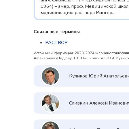
англ. физиолог. Рингер Сидней (Ringer 
1964) – амер. проф. Медицинской школ
модификацию раствора Рингера.
Связанные термины
РАСТВОР
Источник информации: 2023-2024 Фармацевтический эн
Афанасьева /Под ред. Г.Л. Вышковского, Ю.А. Куликов
Куликов Юрий Анатольев
Сливкин Алексей Иванови