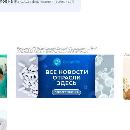
иловна
(Кандидат фармацевтических наук)
Реклама: ИП Вышковский Евгений Геннадьевич, ИНН
770406387105, erid=F7NfYUJCUneP5W79xufv
Рек