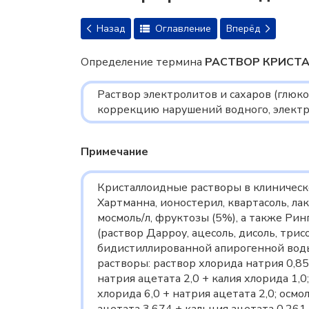
Назад
Оглавление
Вперёд
Определение термина
РАСТВОР КРИСТ
Раствор электролитов и сахаров (глюк
коррекцию нарушений водного, электр
Примечание
Кристаллоидные растворы в клиническо
Хартманна, ионостерил, квартасоль, ла
мосмоль/л, фруктозы (5%), а также Ри
(раствор Дарроу, ацесоль, дисоль, трис
бидистиллированной апирогенной воды. 
растворы: раствор хлорида натрия 0,85
натрия ацетата 2,0 + калия хлорида 1,0
хлорида 6,0 + натрия ацетата 2,0; осмо