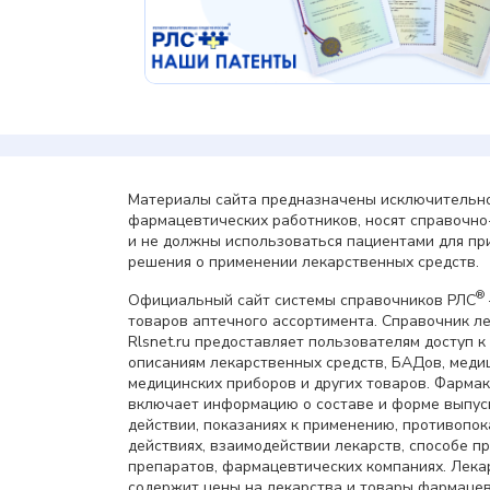
Материалы сайта предназначены исключительно
фармацевтических работников, носят справочн
и не должны использоваться пациентами для пр
решения о применении лекарственных средств.
®
Официальный сайт системы справочников РЛС
товаров аптечного ассортимента. Справочник л
Rlsnet.ru предоставляет пользователям доступ к
описаниям лекарственных средств, БАДов, меди
медицинских приборов и других товаров. Фарма
включает информацию о составе и форме выпус
действии, показаниях к применению, противопок
действиях, взаимодействии лекарств, способе 
препаратов, фармацевтических компаниях. Лек
содержит цены на лекарства и товары фармацев