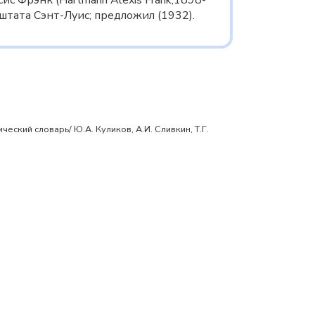
ис Фрэнк (Hartmann Alexis Frank,1898-
штата Сэнт-Луис; предложил (1932).
ский словарь/ Ю.А. Куликов, А.И. Сливкин, Т.Г.