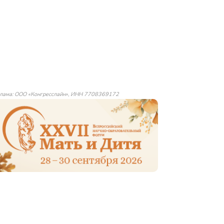
лама: ООО «Конгресслайн», ИНН 7708369172