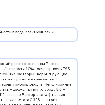
ность в воде, электролитах и
ский раствор, растворы Ригера,
оль/л, глюкозы 10% - осмолярность 795
 изоионные растворы; -корригирующие
вятся из расчёта в граммах на 1 л
асоль, трисоль, хлосоль. Неполиионные
на. Ацесо́ль: натрия хлорида 5,0 +
 №2; раствор Рингер-ацетат): натрия
 + калия ацетата 0,393 + натрия