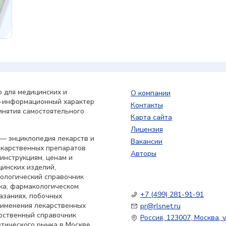
 для медицинских и
О компании
о-информационный характер
Контакты
инятия самостоятельного
Карта сайта
Лицензия
— энциклопедия лекарств и
Вакансии
екарственных препаратов
Авторы
 инструкциям, ценам и
цинских изделий,
кологический справочник
ка, фармакологическом
+7 (499) 281-91-91
азаниях, побочных
применения лекарственных
pr@rlsnet.ru
арственный справочник
Россия, 123007, Москва, у
тического рынка в Москве