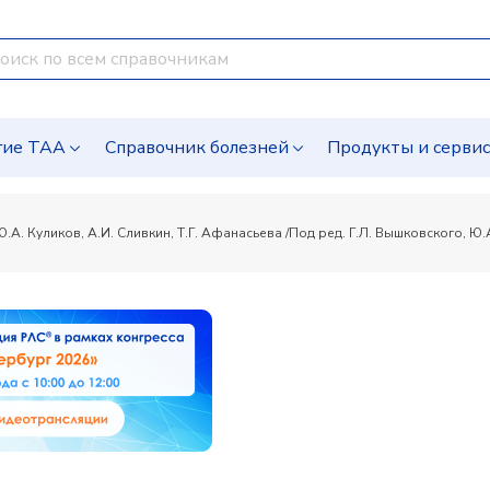
гие ТАА
Справочник болезней
Продукты и серви
. Куликов, А.И. Сливкин, Т.Г. Афанасьева /Под ред. Г.Л. Вышковского, Ю.А