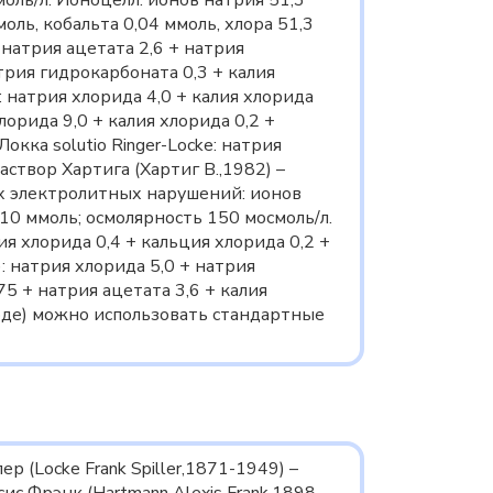
моль/л. Ионоцелл: ионов натрия 51,3
оль, кобальта 0,04 ммоль, хлора 51,3
 натрия ацетата 2,6 + натрия
атрия гидрокарбоната 0,3 + калия
i: натрия хлорида 4,0 + калия хлорида
хлорида 9,0 + калия хлорида 0,2 +
кка solutio Ringer-Locke: натрия
аствор Хартига (Хартиг В.,1982) –
х электролитных нарушений: ионов
 10 ммоль; осмолярность 150 мосмоль/л.
лия хлорида 0,4 + кальция хлорида 0,2 +
): натрия хлорида 5,0 + натрия
75 + натрия ацетата 3,6 + калия
воде) можно использовать стандартные
р (Locke Frank Spiller,1871-1949) –