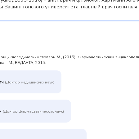
Sydney,1835-1910) – англ. врач и физиолог. Хартманн Алекс
ы Вашингтонского университета, главный врач госпиталя 
циклопедический словарь. М., (2015) . Фармацевтический энциклопедиче
а. - М., ВЕДАНТА, 2015.
ич
(Доктор медицинских наук)
ч
(Доктор фармацевтических наук)