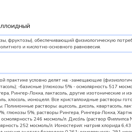
АЛЛОИДНЫЙ
озы, фруктозы), обеспечивающий физиологическую потреб
олитного и кислотно-основного равновесия.
й практике условно делят на: -замещающие (физиологиче
ктасоль); -базисные (глюкозы 5% - осмолярность 517 мосм
нгера, Рингер-Локка, лактасоль, другие изотонические и
оль, хлосоль, ионоцелл. Все кристаллоидные растворы гото
Полиионные растворы: ацесоль, дисоль, квартасоль, лакт
%, глюкозы 5%, растворы Рингера, Рингера-Локка, Хартман
; осмолярность 246 мосмоль/л. Дисо́ль (раствор Филлипса
лярность 252 мосмоль/л. Ионостерил: натрия хлорида 6,43