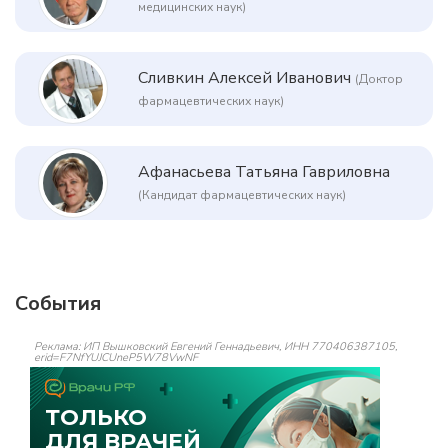
медицинских наук)
Сливкин Алексей Иванович
(Доктор
фармацевтических наук)
Афанасьева Татьяна Гавриловна
(Кандидат фармацевтических наук)
События
Реклама: ИП Вышковский Евгений Геннадьевич, ИНН 770406387105,
erid=F7NfYUJCUneP5W78VwNF