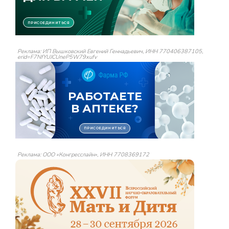
Реклама: ИП Вышковский Евгений Геннадьевич, ИНН 770406387105,
erid=F7NfYUJCUneP5W79xufv
Реклама: ООО «Конгресслайн», ИНН 7708369172