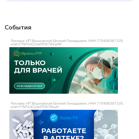
События
Реклама: ИП Вышковский Евгений Геннадьевич, ИНН 770406387105,
erid=F7NfYUJCUneP5W78VwNF
Реклама: ИП Вышковский Евгений Геннадьевич, ИНН 770406387105,
erid=F7NfYUJCUneP5W79xufv