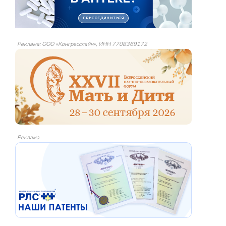
Реклама: ООО «Конгресслайн», ИНН 7708369172
Реклама