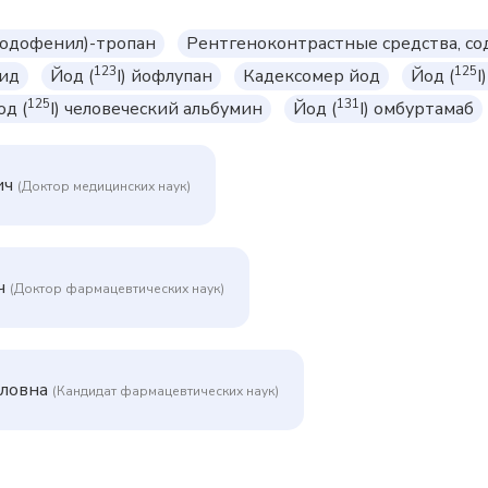
йодофенил)-тропан
Рентгеноконтрастные средства, с
123
125
рид
Йод (
I) йофлупан
Кадексомер йод
Йод (
I
125
131
од (
I) человеческий альбумин
Йод (
I) омбуртамаб
ич
(Доктор медицинских наук)
ч
(Доктор фармацевтических наук)
иловна
(Кандидат фармацевтических наук)