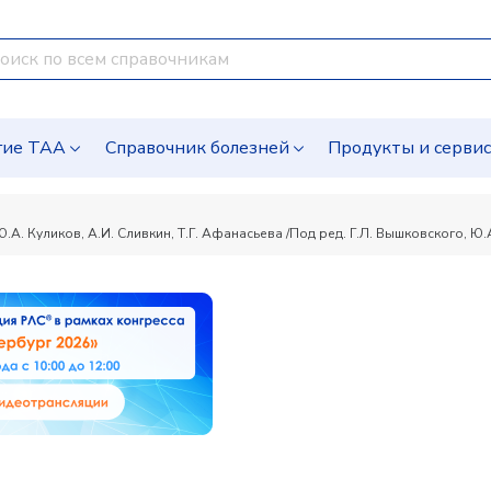
гие ТАА
Справочник болезней
Продукты и серви
. Куликов, А.И. Сливкин, Т.Г. Афанасьева /Под ред. Г.Л. Вышковского, Ю.А