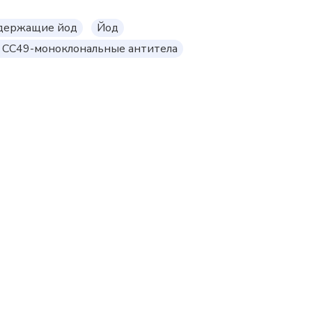
одержащие йод
Йод
) CC49-моноклональные антитела