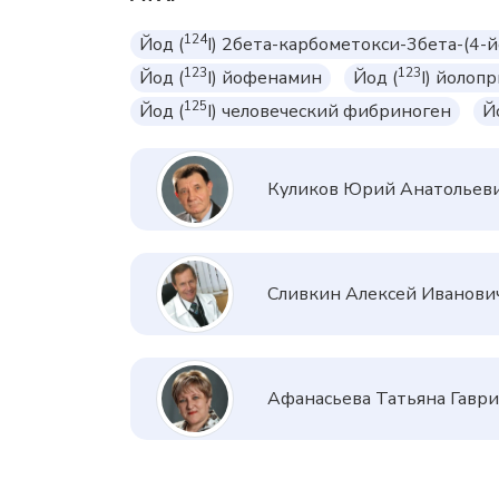
124
Йод (
I) 2бета-карбометокси-3бета-(4-
123
123
Йод (
I) йофенамин
Йод (
I) йолоп
125
Йод (
I) человеческий фибриноген
Й
Куликов Юрий Анатольев
Сливкин Алексей Иванови
Афанасьева Татьяна Гавр