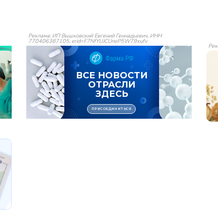
Реклама: ИП Вышковский Евгений Геннадьевич, ИНН
770406387105, erid=F7NfYUJCUneP5W79xufv
Рек