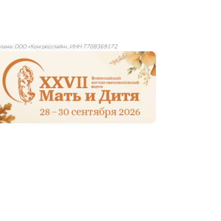
лама: ООО «Конгресслайн», ИНН 7708369172