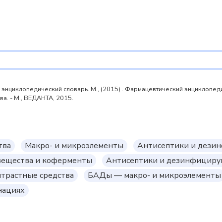
циклопедический словарь. М., (2015) . Фармацевтический энциклопедиче
а. - М., ВЕДАНТА, 2015.
тва
Макро- и микроэлементы
Антисептики и дези
вещества и коферменты
Антисептики и дезинфициру
трастные средства
БАДы — макро- и микроэлементы
нациях