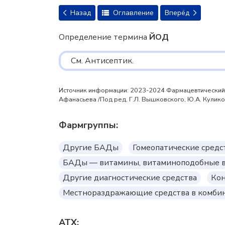
Назад
Оглавление
Вперёд
Определение термина
ЙОД
См. Антисептик.
Источник информации: 2023-2024 Фармацевтический эн
Афанасьева /Под ред. Г.Л. Вышковского, Ю.А. Куликов
Фармгруппы:
Другие БАДы
Гомеопатические средс
БАДы — витамины, витаминоподобные 
Другие диагностические средства
Кон
Местнораздражающие средства в комби
АТХ: