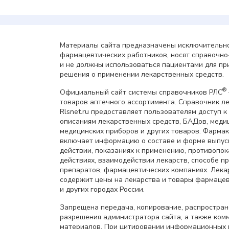
Материалы сайта предназначены исключительно
фармацевтических работников, носят справочн
и не должны использоваться пациентами для пр
решения о применении лекарственных средств.
®
Официальный сайт системы справочников РЛС
товаров аптечного ассортимента. Справочник л
Rlsnet.ru предоставляет пользователям доступ к
описаниям лекарственных средств, БАДов, меди
медицинских приборов и других товаров. Фарма
включает информацию о составе и форме выпус
действии, показаниях к применению, противопок
действиях, взаимодействии лекарств, способе 
препаратов, фармацевтических компаниях. Лек
содержит цены на лекарства и товары фармацев
и других городах России.
Запрещена передача, копирование, распростра
разрешения администратора сайта, а также ком
материалов. При цитировании информационных 