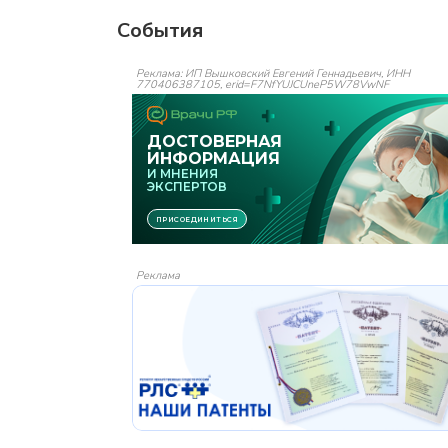
События
Реклама: ИП Вышковский Евгений Геннадьевич, ИНН
770406387105, erid=F7NfYUJCUneP5W78VwNF
Реклама