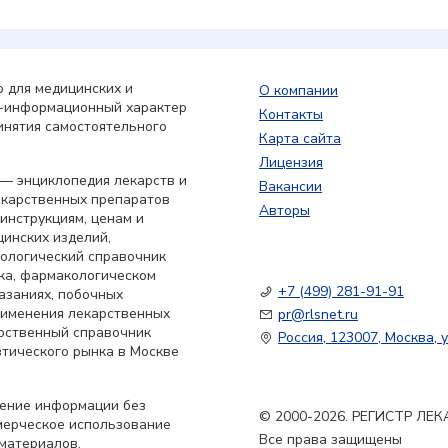
 для медицинских и
О компании
о-информационный характер
Контакты
инятия самостоятельного
Карта сайта
Лицензия
— энциклопедия лекарств и
Вакансии
екарственных препаратов
Авторы
 инструкциям, ценам и
цинских изделий,
кологический справочник
ка, фармакологическом
+7 (499) 281-91-91
азаниях, побочных
применения лекарственных
pr@rlsnet.ru
арственный справочник
Россия, 123007, Москва, у
тического рынка в Москве
нение информации без
© 2000-2026. РЕГИСТР Л
мерческое использование
Все права защищены
материалов,