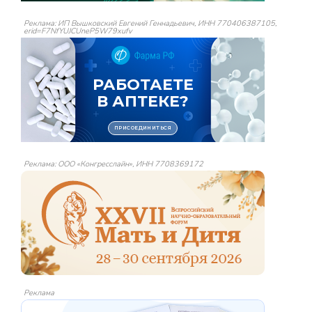
Реклама: ИП Вышковский Евгений Геннадьевич, ИНН 770406387105,
erid=F7NfYUJCUneP5W79xufv
Реклама: ООО «Конгресслайн», ИНН 7708369172
Реклама