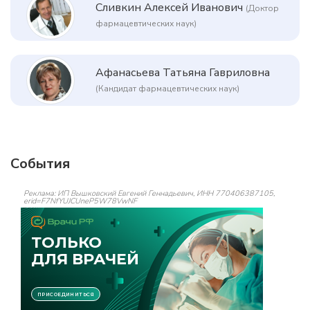
Сливкин Алексей Иванович
(Доктор
фармацевтических наук)
Афанасьева Татьяна Гавриловна
(Кандидат фармацевтических наук)
События
Реклама: ИП Вышковский Евгений Геннадьевич, ИНН 770406387105,
erid=F7NfYUJCUneP5W78VwNF