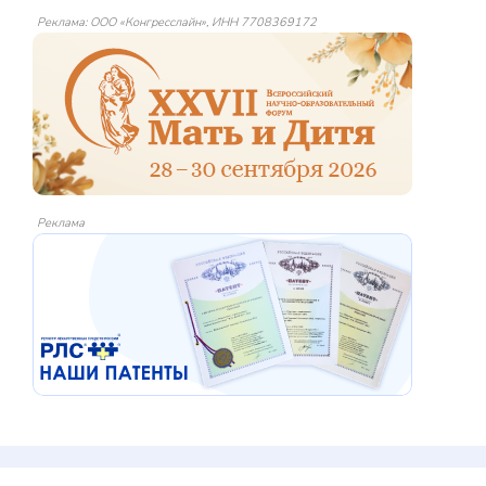
Реклама: ООО «Конгресслайн», ИНН 7708369172
Реклама