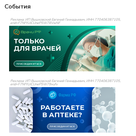
События
Реклама: ИП Вышковский Евгений Геннадьевич, ИНН 770406387105,
erid=F7NfYUJCUneP5W78VwNF
Реклама: ИП Вышковский Евгений Геннадьевич, ИНН 770406387105,
erid=F7NfYUJCUneP5W79xufv