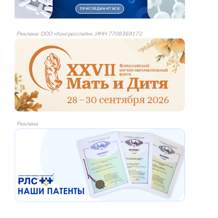
Реклама: ООО «Конгресслайн», ИНН 7708369172
Реклама