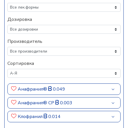
Дозировка
Производитель
Сортировка
Анафранил®
0.049
Анафранил® СР
0.003
Клофранил
0.014