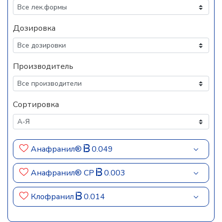
Дозировка
Производитель
Сортировка
Анафранил®
0.049
Анафранил® СР
0.003
Клофранил
0.014