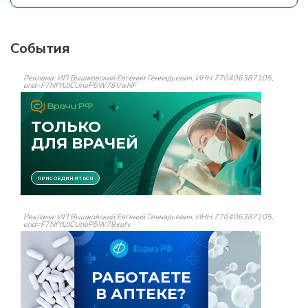
События
Реклама: ИП Вышковский Евгений Геннадьевич, ИНН 770406387105,
erid=F7NfYUJCUneP5W78VwNF
Реклама: ИП Вышковский Евгений Геннадьевич, ИНН 770406387105,
erid=F7NfYUJCUneP5W79xufv