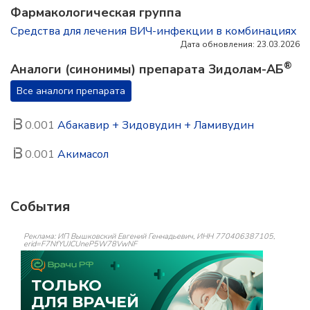
Фармакологическая группа
Средства для лечения ВИЧ-инфекции в комбинациях
Дата обновления: 23.03.2026
®
Аналоги (синонимы) препарата Зидолам-АБ
Все аналоги препарата
0.001
Абакавир + Зидовудин + Ламивудин
0.001
Акимасол
События
Реклама: ИП Вышковский Евгений Геннадьевич, ИНН 770406387105,
erid=F7NfYUJCUneP5W78VwNF