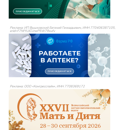
Реклама: ИП Вышковский Евгений Геннадьевич, ИНН 770406387105,
erid=F7NfYUJCUneP5W79xufv
Реклама: ООО «Конгресслайн», ИНН 7708369172