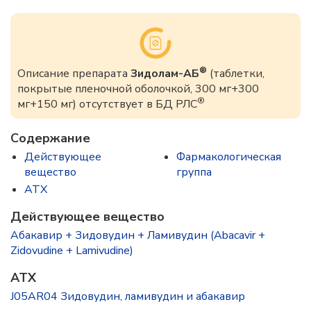
®
Описание препарата
Зидолам-АБ
(таблетки,
покрытые пленочной оболочкой, 300 мг+300
®
мг+150 мг) отсутствует в БД РЛС
Содержание
Действующее
Фармакологическая
вещество
группа
ATX
Действующее вещество
Абакавир + Зидовудин + Ламивудин (Abacavir +
Zidovudine + Lamivudine)
ATX
J05AR04 Зидовудин, ламивудин и абакавир