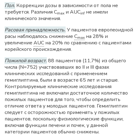
Пол.
Коррекции дозы в зависимости от пола не
требуется. Различия С
и AUC
не имели
mах
inf
клинического значения.
Расовая принадлежность.
У пациентов европеоидной
расы наблюдалось снижение
C
на 28% и
max
увеличение
AUC
на 20% по сравнению с пациентами
корейского происхождения.
Пожилой возраст.
88 пациентов (11,7%) из общего
числа (N=752) участвовавших во II и III фазах
клинических исследований с применением
гемиглиптина, были в возрасте 65 лет и старше.
Контролируемые клинические исследования
гемиглиптина не включали достаточное количество
пожилых пациентов для того, чтобы определить
отличие ответа у молодых пациентов. Гемиглиптин
следует с осторожностью применять у пожилых
пациентов, поскольку физиологические функции,
включая функции печени и почек, у данной
категории пациентов обычно снижены.