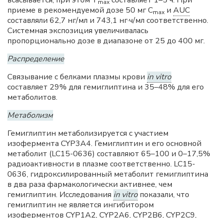
всасывается, при этом T
составляет 1–5 ч. При
mах
приеме в рекомендуемой дозе 50 мг С
и
AUC
mах
составляли 62,7 нг/мл и 743,1 нг·ч/мл соответственно.
Системная экспозиция увеличивалась
пропорционально дозе в диапазоне от 25 до 400 мг.
Распределение
Связывание с белками плазмы крови
in vitro
составляет 29% для гемиглиптина и 35–48% для его
метаболитов.
Метаболизм
Гемиглиптин метаболизируется с участием
изофермента CYP3A4. Гемиглиптин и его основной
метаболит (LC15-0636) составляют 65–100 и 0–17,5%
радиоактивности в плазме соответственно. LC15-
0636, гидроксилированный метаболит гемиглиптина
в два раза фармакологически активнее, чем
гемиглиптин. Исследования
in vitro
показали, что
гемиглиптин не является ингибитором
изоферментов CYP1A2, CYP2A6, CYP2B6, CYP2C9,