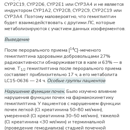
CYP2C19, CYP2D6, CYP2E1 или CYP3A4 и не является
индуктором CYP1A2, CYP2C8, CYP2C9, CYP2C19 или
CYP3A4. Поэтому маловероятно, что гемиглиптин
будет взаимодействовать с другими ЛС, которые
метаболизируются с участием данных изоферментов.
Выведение
14
После перорального приема [
С]-меченого
гемиглиптина здоровыми добровольцами 27%
радиоактивности обнаруживается в кале и 63% — в
моче. Т
гемиглиптина после перорального приема
1/2
составляет приблизительно 17 ч, а его метаболита
LC15-0636 — 24 ч.
Особые группы пациентов
Нарушение функции почек.
Было изучено влияние
нарушения функции почек на фармакокинетику
гемиглиптина. У пациентов с нарушением функции
почек легкой (Cl креатинина 50–80 мл/мин),
умеренной (Cl креатинина 30–50 мл/мин), тяжелой
(Cl креатинина <30 мл/мин) и терминальной
(проведение гемодиализа) стадией почечной