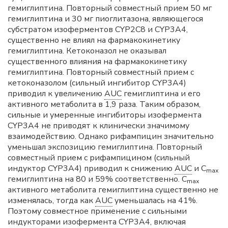
гемиглиптина. Повторный совместный прием 50 мг
гемиглиптина и 30 мг пиоглитазона, являющегося
субстратом изоферментов CYP2C8 и CYP3A4,
существенно не влиял на фармакокинетику
гемиглиптина. Кетоконазол не оказывал
существенного влияния на фармакокинетику
гемиглиптина. Повторный совместный прием с
кетоконазолом (сильный ингибитор CYP3A4)
приводил к увеличению
AUC
гемиглиптина и его
активного метаболита в 1,9 раза. Таким образом,
сильные и умеренные ингибиторы изофермента
CYP3A4 не приводят к клинически значимому
взаимодействию. Однако рифампицин значительно
уменьшал экспозицию гемиглиптина. Повторный
совместный прием с рифампицином (сильный
индуктор CYP3A4) приводил к снижению
AUC
и С
mах
гемиглиптина на 80 и 59% соответственно. С
mах
активного метаболита гемиглиптина существенно не
изменялась, тогда как
AUC
уменьшалась на 41%.
Поэтому совместное применение с сильными
индукторами изофермента CYP3A4, включая