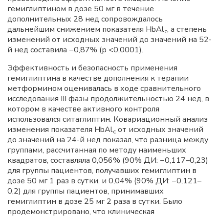
гемиглиптином в дозе 50 мг в течение
дополнительных 28 нед сопровождалось
дальнейшим снижением показателя HbAl
, а степень
c
изменений от исходных значений до значений на 52-
й нед составила −0,87% (р <0,0001).
Эффективность и безопасность применения
гемиглиптина в качестве дополнения к терапии
метформином оценивалась в ходе сравнительного
исследования III фазы продолжительностью 24 нед, в
котором в качестве активного контроля
использовался ситаглиптин. Ковариационный анализ
изменения показателя HbAl
от исходных значений
c
до значений на 24-й нед показал, что разница между
группами, рассчитанная по методу наименьших
квадратов, составляла 0,056% (90% ДИ: −0,117–0,23)
для группы пациентов, получавших гемиглиптин в
дозе 50 мг 1 раз в сутки, и 0,04% (90% ДИ: −0,121–
0,2) для группы пациентов, принимавших
гемиглиптин в дозе 25 мг 2 раза в сутки. Было
продемонстрировано, что клиническая