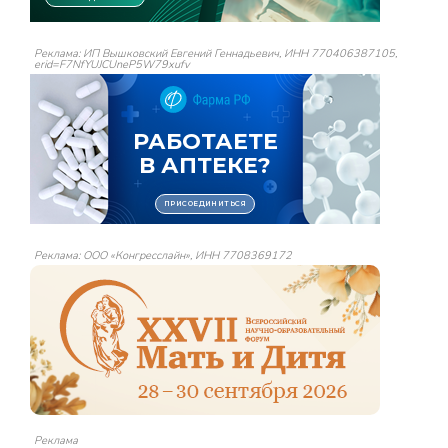
Реклама: ИП Вышковский Евгений Геннадьевич, ИНН 770406387105,
erid=F7NfYUJCUneP5W79xufv
Реклама: ООО «Конгресслайн», ИНН 7708369172
Реклама