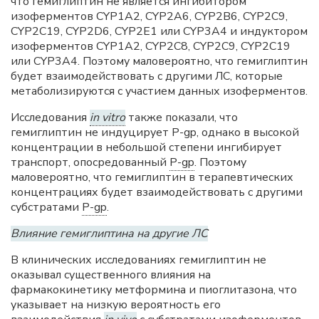
что гемиглиптин не является ингибитором
изоферментов CYP1A2, CYP2A6, CYP2B6, CYP2C9,
CYP2C19, CYP2D6, CYP2E1 или CYP3A4 и индуктором
изоферментов CYP1A2, CYP2C8, CYP2C9, CYP2C19
или CYP3A4. Поэтому маловероятно, что гемиглиптин
будет взаимодействовать с другими ЛС, которые
метаболизируются с участием данных изоферментов.
Исследования
in vitro
также показали, что
гемиглиптин не индуцирует Р-gp, однако в высокой
концентрации в небольшой степени ингибирует
транспорт, опосредованный
P-gp
. Поэтому
маловероятно, что гемиглиптин в терапевтических
концентрациях будет взаимодействовать с другими
субстратами
P-gp
.
Влияние гемиглиптина на другие ЛС
В клинических исследованиях гемиглиптин не
оказывал существенного влияния на
фармакокинетику метформина и пиоглитазона, что
указывает на низкую вероятность его