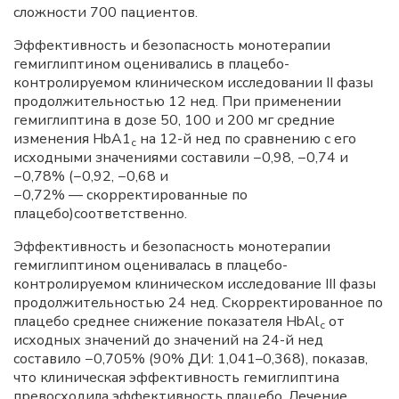
сложности 700 пациентов.
Эффективность и безопасность монотерапии
гемиглиптином оценивались в плацебо-
контролируемом клиническом исследовании II фазы
продолжительностью 12 нед. При применении
гемиглиптина в дозе 50, 100 и 200 мг средние
изменения HbA1
на 12-й нед по сравнению с его
c
исходными значениями составили −0,98, −0,74 и
−0,78% (−0,92, −0,68 и
−0,72% — скорректированные по
плацебо)соответственно.
Эффективность и безопасность монотерапии
гемиглиптином оценивалась в плацебо-
контролируемом клиническом исследование III фазы
продолжительностью 24 нед. Скорректированное по
плацебо среднее снижение показателя HbAl
от
c
исходных значений до значений на 24-й нед
составило −0,705% (90% ДИ: 1,041–0,368), показав,
что клиническая эффективность гемиглиптина
превосходила эффективность плацебо. Лечение