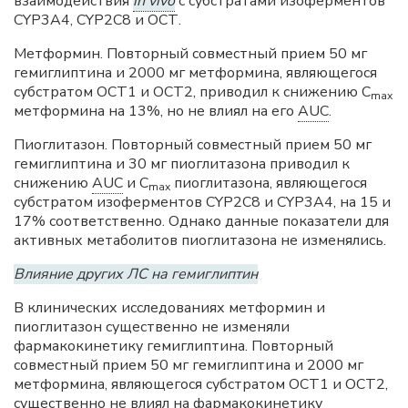
взаимодействия
in vivo
с субстратами изоферментов
CYP3A4, CYP2C8 и ОСТ.
Метформин. Повторный совместный прием 50 мг
гемиглиптина и 2000 мг метформина, являющегося
субстратом ОСТ1 и ОСТ2, приводил к снижению С
mах
метформина на 13%, но не влиял на его
AUC
.
Пиоглитазон. Повторный совместный прием 50 мг
гемиглиптина и 30 мг пиоглитазона приводил к
снижению
AUC
и С
пиоглитазона, являющегося
mах
субстратом изоферментов CYP2C8 и CYP3A4, на 15 и
17% соответственно. Однако данные показатели для
активных метаболитов пиоглитазона не изменялись.
Влияние других ЛС на гемиглиптин
В клинических исследованиях метформин и
пиоглитазон существенно не изменяли
фармакокинетику гемиглиптина. Повторный
совместный прием 50 мг гемиглиптина и 2000 мг
метформина, являющегося субстратом ОСТ1 и ОСТ2,
существенно не влиял на фармакокинетику