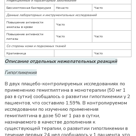
Инфекционные и паразитарные заболевания
Бессимптомная бактериурия
Нечасто
Часто
Данные лабораторных и инструментальных исследований
Повышение активности
Часто
амилазы в крови
Повышение активности
Часто
Часто
липазы
Со стороны кожи и подкожных тканей
Крапивница
Часто
Описание отдельных нежелательных реакций
Гипогликемия
В двух плацебо-контролируемых исследованиях по
применению гемиглиптина в монотерапии (50 мг 1
раз в сутки) сообщалось о развитии гипогликемии у 2
пациентов, что составило 1,59%. В контролируемом
исследовании по изучению применения
гемиглиптина в дозе 50 мг 1 раз в сутки,
назначаемого в качестве дополнения к
существующей терапии, о развитии гипогликемии в
течение первых 24 нед сообщалось у 1 пациента, что