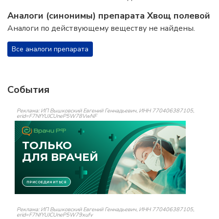
Аналоги (синонимы) препарата Хвощ полевой
Аналоги по действующему веществу не найдены.
Все аналоги препарата
События
Реклама: ИП Вышковский Евгений Геннадьевич, ИНН 770406387105,
erid=F7NfYUJCUneP5W78VwNF
Реклама: ИП Вышковский Евгений Геннадьевич, ИНН 770406387105,
erid=F7NfYUJCUneP5W79xufv