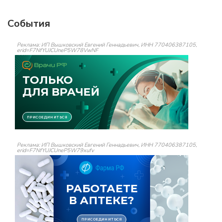
События
Реклама: ИП Вышковский Евгений Геннадьевич, ИНН 770406387105,
erid=F7NfYUJCUneP5W78VwNF
Реклама: ИП Вышковский Евгений Геннадьевич, ИНН 770406387105,
erid=F7NfYUJCUneP5W79xufv