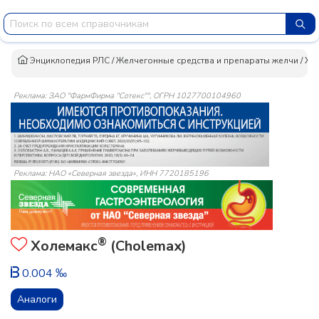
Энциклопедия РЛС
/
Желчегонные средства и препараты желчи
/
Хо
Реклама: ЗАО "ФармФирма "Сотекс"", ОГРН 1027700104960
Реклама: НАО «Северная звезда», ИНН 7720185196
®
Холемакс
(Cholemax)
0.004 ‰
Аналоги