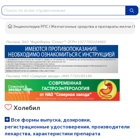
Энциклопедия РЛС
/
Желчегонные средства и препараты желчи
/
Хо
Реклама: ЗАО "ФармФирма "Сотекс"", ОГРН 1027700104960
Реклама: НАО «Северная звезда», ИНН 7720185196
Холебил
Все формы выпуска, дозировки,
регистрационные удостоверения, производители
лекарства, характеристики препарата