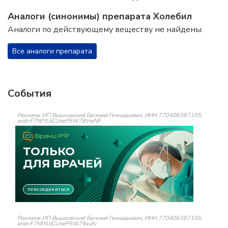
Аналоги (синонимы) препарата Холебил
Аналоги по действующему веществу не найдены.
Все аналоги препарата
События
Реклама: ИП Вышковский Евгений Геннадьевич, ИНН 770406387105,
erid=F7NfYUJCUneP5W78VwNF
Реклама: ИП Вышковский Евгений Геннадьевич, ИНН 770406387105,
erid=F7NfYUJCUneP5W79xufv