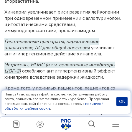
аторвастатина.
Хинаприл увеличивает риск развития лейкопении
при одновременном применении с аллопуринолом,
цитостатическими средствами,
иммунодепрессантами, прокаинамидом.
Гипотензивные препараты, наркотические
анальгетики, ЛС для общей анестезии
усиливают
антигипертензивное действие хинаприла.
Эстрогены,
НПВС
(в т.ч. селективные ингибиторы
ЦОГ-2)
ослабляют антигипертензивный эффект
хинаприла вследствие задержки жидкости.
Кроме того, у пожилых пациентов, пациентов со
сниженным
ОЦК
(включая получающих терапию
Наш сайт использует файлы cookie, чтобы улучшить работу
сайта, повысить его эффективность и удобство. Продолжая
диуретиками) или у пациентов с нарушенной
ОК
использовать сайт rlsnet.ru, вы соглашаетесь с
политикой
функцией почек одновременное применение
НПВС
обработки файлов cookie
.
(включая селективные ингибиторы ЦОГ-2), с
ингибиторами
АПФ
, в т.ч. хинаприлом, может
приводить к ухудшению почечной функции, включая
возможную острую почечную недостаточность.