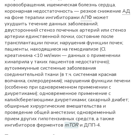
кровообращения, ишемическая болезнь сердца,
коронарная недостаточность — резкое снижение
АД
на фоне терапии ингибиторами
АПФ
может
ухудшить течение данных заболеваний;
двусторонний стеноз почечных артерий или стеноз
артерии единственной почки, состояние после
трансплантации почки; нарушения функции почек;
пациенты, находящиеся на гемодиализе (Cl
креатинина <10 мл/мин — данных о применении
хинаприла у таких пациентов недостаточно);
аутоиммунные системные заболевания
соединительной ткани (в т.ч. системная красная
волчанка, склеродермия); нарушения функции печени
(особенно при одновременном применении с
диуретиками); одновременное применение с
калийсберегающими диуретиками; сахарный диабет;
обширные хирургические вмешательства и
проведение общей анестезии; одновременный
прием других гипотензивных средств, а также
ингибиторов ферментов
mTOR
и ДПП-4.