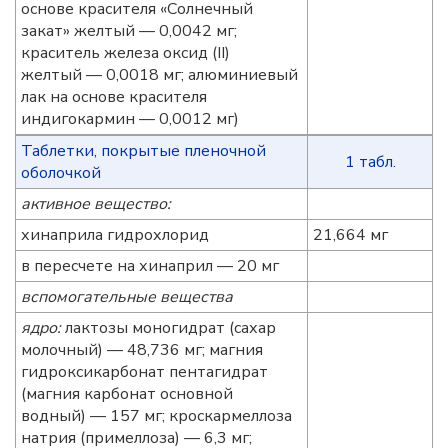
основе красителя «Cолнечный
закат» желтый — 0,0042 мг;
краситель железа оксид (II)
желтый — 0,0018 мг; алюминиевый
лак на основе красителя
индигокармин — 0,0012 мг)
Таблетки, покрытые пленочной
1 табл.
оболочкой
активное вещество:
хинаприла гидрохлорид
21,664 мг
в пересчете на хинаприл — 20 мг
вспомогательные вещества
ядро:
лактозы моногидрат (сахар
молочный) — 48,736 мг; магния
гидроксикарбонат пентагидрат
(магния карбонат основной
водный) — 157 мг; кроскармеллоза
натрия (примеллоза) — 6,3 мг;