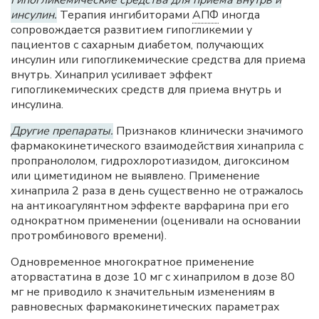
Гипогликемические средства для приема внутрь и
инсулин.
Терапия ингибиторами
АПФ
иногда
сопровождается развитием гипогликемии у
пациентов с сахарным диабетом, получающих
инсулин или гипогликемические средства для приема
внутрь. Хинаприл усиливает эффект
гипогликемических средств для приема внутрь и
инсулина.
Другие препараты.
Признаков клинически значимого
фармакокинетического взаимодействия хинаприла с
пропранололом, гидрохлоротиазидом, дигоксином
или циметидином не выявлено. Применение
хинаприла 2 раза в день существенно не отражалось
на антикоагулянтном эффекте варфарина при его
однократном применении (оценивали на основании
протромбинового времени).
Одновременное многократное применение
аторвастатина в дозе 10 мг с хинаприлом в дозе 80
мг не приводило к значительным изменениям в
равновесных фармакокинетических параметрах