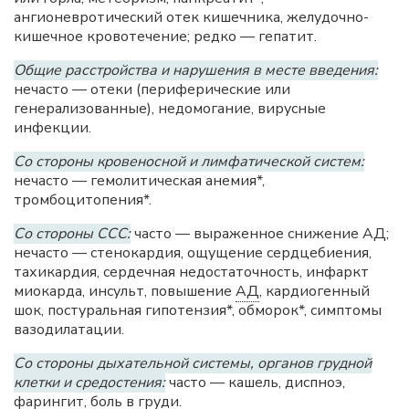
ангионевротический отек кишечника, желудочно-
кишечное кровотечение; редко — гепатит.
Общие расстройства и нарушения в месте введения:
нечасто — отеки (периферические или
генерализованные), недомогание, вирусные
инфекции.
Со стороны кровеносной и лимфатической систем:
нечасто — гемолитическая анемия*,
тромбоцитопения*.
Со стороны ССС:
часто — выраженное снижение АД;
нечасто — стенокардия, ощущение сердцебиения,
тахикардия, сердечная недостаточность, инфаркт
миокарда, инсульт, повышение
АД
, кардиогенный
шок, постуральная гипотензия*, обморок*, симптомы
вазодилатации.
Со стороны дыхательной системы, органов грудной
клетки и средостения:
часто — кашель, диспноэ,
фарингит, боль в груди.