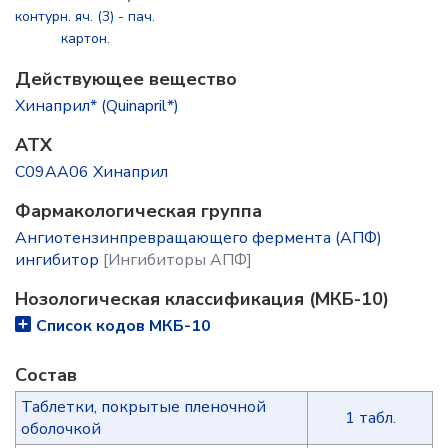
контурн. яч. (3) - пач.
картон.
Действующее вещество
Хинаприл* (Quinapril*)
ATX
C09AA06 Хинаприл
Фармакологическая группа
Ангиотензинпревращающего фермента (АПФ)
ингибитор
[Ингибиторы АПФ]
Нозологическая классификация (МКБ-10)
Список кодов МКБ-10
Состав
Таблетки, покрытые пленочной
1 табл.
оболочкой