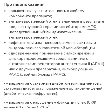
Противопоказания
повышенная чувствительность к любому
компоненту препарата;
ангионевротический отек в анамнезе в результате
предшествующей терапии ингибиторами
АПФ
,
наследственный и/или идиопатический
ангионевротический отек;
дефицит лактазы, непереносимость лактозы и
синдром глюкозо-галактозной мальабсорбции;
одновременное применение с алискиреном и
алискиренсодержащими средствами или с
антагонистами рецепторов ангиотензина II (APA II)
или с другими препаратами, ингибирующими
РААС
(двойная блокада РААС):
- у пациентов с сахарным диабетом или пациентов с
сахарным диабетом с поражением органов-мишеней
(диабетическая нефропатия);
- у пациентов с нарушением функции почек (СКФ
2
менее 60 мл/мин/1,73 м
);