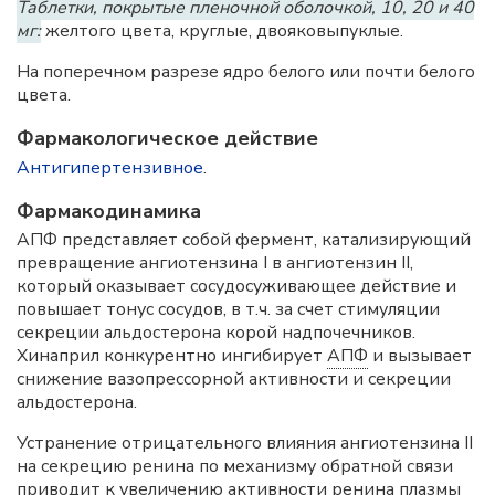
Таблетки, покрытые пленочной оболочкой, 10, 20 и 40
мг:
желтого цвета, круглые, двояковыпуклые.
На поперечном разрезе ядро белого или почти белого
цвета.
Фармакологическое действие
Антигипертензивное
.
Фармакодинамика
АПФ представляет собой фермент, катализирующий
превращение ангиотензина I в ангиотензин II,
который оказывает сосудосуживающее действие и
повышает тонус сосудов, в т.ч. за счет стимуляции
секреции альдостерона корой надпочечников.
Хинаприл конкурентно ингибирует
АПФ
и вызывает
снижение вазопрессорной активности и секреции
альдостерона.
Устранение отрицательного влияния ангиотензина II
на секрецию ренина по механизму обратной связи
приводит к увеличению активности ренина плазмы