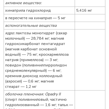
активное вещество:
хинаприла гидрохлорид
5,416 мг
в пересчете на хинаприл — 5 мг
вспомогательные вещества
ядро:
лактозы моногидрат (сахар
молочный) — 28,784 мг; магния
гидроксикарбонат пентагидрат
(магния карбонат основной
водный) — 75 мг; кроскармеллоза
натрия (примеллоза) — 3 мг;
повидон (поливинилпирролидон
среднемолекулярный) — 6 мг;
кремния диоксид коллоидный
(аэросил) — 0,6 мг; магния
стеарат — 1,2 мг
оболочка пленочная: Opadry II
(спирт поливиниловый, частично
гидролизованный — 1,6 мг; тальк —