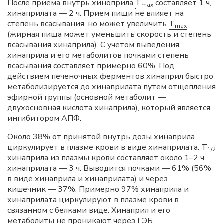
После приема внутрь хиноприла
T
составляет 1 ч,
max
хинаприлата — 2 ч. Прием пищи не влияет на
степень всасывания, но может увеличить
T
max
(жирная пища может уменьшить скорость и степень
всасывания хинаприла). С учетом выведения
хинаприла и его метаболитов почками степень
всасывания составляет примерно 60%. Под
действием печеночных ферментов хинаприл быстро
метаболизируется до хинаприлата путем отщепления
эфирной группы (основной метаболит —
двухосновная кислота хинаприла), который является
ингибитором
АПФ
.
Около 38% от принятой внутрь дозы хинаприла
циркулирует в плазме крови в виде хинаприлата.
T
1/2
хинаприла из плазмы крови составляет около 1–2 ч,
хинаприлата — 3 ч. Выводится почками — 61% (56%
в виде хинаприла и хинаприлата) и через
кишечник — 37%. Примерно 97% хинаприла и
хинаприлата циркулируют в плазме крови в
связанном с белками виде. Хинаприл и его
метаболиты не проникают через
ГЭБ
.