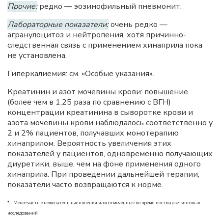
Прочие:
редко — эозинофильный пневмонит.
Лабораторные показатели:
очень редко —
агранулоцитоз и нейтропения, хотя причинно-
следственная связь с применением хинаприла пока
не установлена.
Гиперкалиемия: см. «Особые указания».
Креатинин и азот мочевины крови: повышение
(более чем в 1,25 раза по сравнению с ВГН)
концентрации креатинина в сыворотке крови и
азота мочевины крови наблюдалось соответственно у
2 и 2% пациентов, получавших монотерапию
хинаприлом. Вероятность увеличения этих
показателей у пациентов, одновременно получающих
диуретики, выше, чем на фоне применения одного
хинаприла. При проведении дальнейшей терапии,
показатели часто возвращаются к норме.
* - Менее частые нежелательные явления или отмеченные во время постмаркетинговых
исследований.