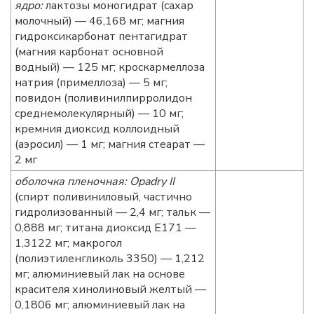
ядро:
лактозы моногидрат (сахар
молочный) — 46,168 мг; магния
гидроксикарбонат пентагидрат
(магния карбонат основной
водный) — 125 мг; кроскармеллоза
натрия (примеллоза) — 5 мг;
повидон (поливинилпирролидон
среднемолекулярный) — 10 мг;
кремния диоксид коллоидный
(аэросил) — 1 мг; магния стеарат —
2 мг
оболочка пленочная: Opadry II
(спирт поливиниловый, частично
гидролизованный — 2,4 мг; тальк —
0,888 мг; титана диоксид Е171 —
1,3122 мг; макрогол
(полиэтиленгликоль 3350) — 1,212
мг; алюминиевый лак на основе
красителя хинолиновый желтый —
0,1806 мг; алюминиевый лак на