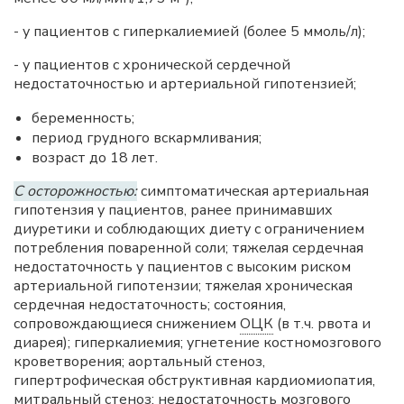
- у пациентов с гиперкалиемией (более 5 ммоль/л);
- у пациентов с хронической сердечной
недостаточностью и артериальной гипотензией;
беременность;
период грудного вскармливания;
возраст до 18 лет.
С осторожностью:
симптоматическая артериальная
гипотензия у пациентов, ранее принимавших
диуретики и соблюдающих диету с ограничением
потребления поваренной соли; тяжелая сердечная
недостаточность у пациентов с высоким риском
артериальной гипотензии; тяжелая хроническая
сердечная недостаточность; состояния,
сопровождающиеся снижением
ОЦК
(в т.ч. рвота и
диарея); гиперкалиемия; угнетение костномозгового
кроветворения; аортальный стеноз,
гипертрофическая обструктивная кардиомиопатия,
митральный стеноз; недостаточность мозгового