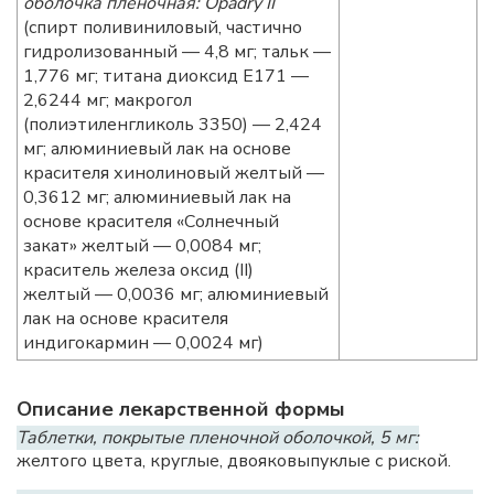
оболочка пленочная: Opadry II
(спирт поливиниловый, частично
гидролизованный — 4,8 мг; тальк —
1,776 мг; титана диоксид Е171 —
2,6244 мг; макрогол
(полиэтиленгликоль 3350) — 2,424
мг; алюминиевый лак на основе
красителя хинолиновый желтый —
0,3612 мг; алюминиевый лак на
основе красителя «Cолнечный
закат» желтый — 0,0084 мг;
краситель железа оксид (II)
желтый — 0,0036 мг; алюминиевый
лак на основе красителя
индигокармин — 0,0024 мг)
Описание лекарственной формы
Таблетки, покрытые пленочной оболочкой, 5 мг:
желтого цвета, круглые, двояковыпуклые с риской.