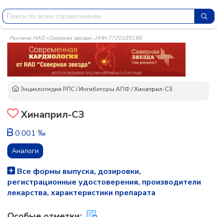
Реклама: НАО «Северная звезда», ИНН 7720185196
Энциклопедия РЛС
/
Ингибиторы АПФ
/
Хинаприл-СЗ
Хинаприл-СЗ
0.001 ‰
Аналоги
Все формы выпуска, дозировки,
регистрационные удостоверения, производители
лекарства, характеристики препарата
Особые отметки: