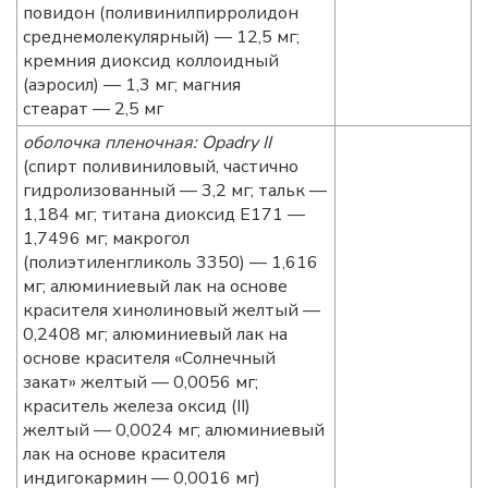
повидон (поливинилпирролидон
среднемолекулярный) — 12,5 мг;
кремния диоксид коллоидный
(аэросил) — 1,3 мг; магния
стеарат — 2,5 мг
оболочка пленочная: Opadry II
(спирт поливиниловый, частично
гидролизованный — 3,2 мг; тальк —
1,184 мг; титана диоксид Е171 —
1,7496 мг; макрогол
(полиэтиленгликоль 3350) — 1,616
мг; алюминиевый лак на основе
красителя хинолиновый желтый —
0,2408 мг; алюминиевый лак на
основе красителя «Cолнечный
закат» желтый — 0,0056 мг;
краситель железа оксид (II)
желтый — 0,0024 мг; алюминиевый
лак на основе красителя
индигокармин — 0,0016 мг)