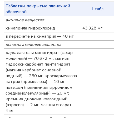
Таблетки, покрытые пленочной
1 табл.
оболочкой
активное вещество:
хинаприла гидрохлорид
43,328 мг
в пересчете на хинаприл — 40 мг
вспомогательные вещества
ядро:
лактозы моногидрат (сахар
молочный) — 70,672 мг; магния
гидроксикарбонат пентагидрат
(магния карбонат основной
водный) — 250 мг; кроскармеллоза
натрия (примеллоза) — 10 мг;
повидон (поливинилпирролидон
среднемолекулярный) — 20 мг;
кремния диоксид коллоидный
(аэросил) — 2 мг; магния стеарат —
4 мг