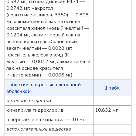
0,592 мг; титана диоксид Е171 —
0,8748 мг; макрогол
(полиэтиленгликоль 3350) — 0,808
мг; алюминиевый лак на основе
красителя хинолиновый желтый —
0,1204 мг; алюминиевый лак на
основе красителя «Cолнечный
закат» желтый — 0,0028 мг;
краситель железа оксид (II)
желтый — 0,0012 мг; алюминиевый
лак на основе красителя
индигокармин — 0,0008 мг)
Таблетки, покрытые пленочной
1 табл.
оболочкой
активное вещество:
хинаприла гидрохлорид
10,832 мг
в пересчете на хинаприл — 10 мг
вспомогательные вещества