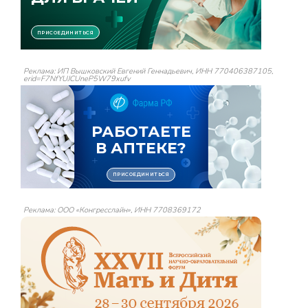
Реклама: ИП Вышковский Евгений Геннадьевич, ИНН 770406387105,
erid=F7NfYUJCUneP5W79xufv
Реклама: ООО «Конгресслайн», ИНН 7708369172