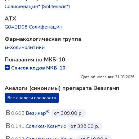
Солифенацин* (Solifenacin*)
ATX
G04BD08 Солифенацин
Фармакологическая группа
м-Холинолитики
Показания по МКБ-10
Список кодов МКБ-10
Дата обновления: 31.03.2026
Аналоги (синонимы) препарата Везигамп
Все аналоги препарата
®
0.605
Везикар
от 309.00 р.
0.141
Соликса-Ксантис
от 398.00 р.