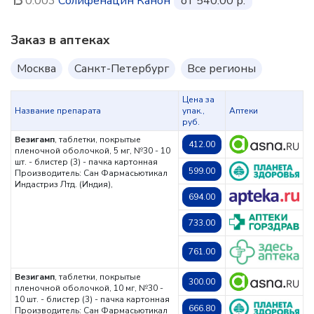
0.003
Солифенацин Канон
от 540.00 р.
Заказ в аптеках
Москва
Санкт-Петербург
Все регионы
Цена за
Название препарата
упак.,
Аптеки
руб.
Везигамп
, таблетки, покрытые
412.00
пленочной оболочкой, 5 мг, №30 - 10
шт. - блистер (3) - пачка картонная
599.00
Производитель: Сан Фармасьютикал
Индастриз Лтд. (Индия),
694.00
733.00
761.00
Везигамп
, таблетки, покрытые
300.00
пленочной оболочкой, 10 мг, №30 -
10 шт. - блистер (3) - пачка картонная
666.80
Производитель: Сан Фармасьютикал