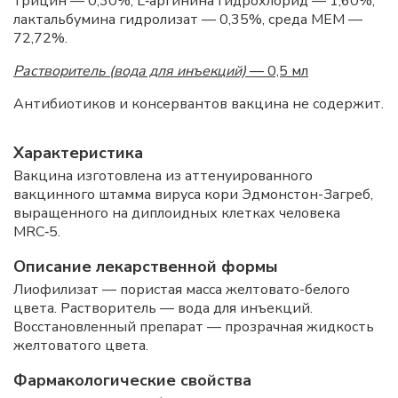
трицин — 0,30%, L‑аргинина гидрохлорид — 1,60%,
лактальбумина гидролизат — 0,35%, среда МЕМ —
72,72%.
Растворитель (вода для инъекций)
— 0,5 мл
Антибиотиков и консервантов вакцина не содержит.
Характеристика
Вакцина изготовлена из аттенуированного
вакцинного штамма вируса кори Эдмонстон-Загреб,
выращенного на диплоидных клетках человека
MRC‑5.
Описание лекарственной формы
Лиофилизат — пористая масса желтовато-белого
цвета. Растворитель — вода для инъекций.
Восстановленный препарат — прозрачная жидкость
желтоватого цвета.
Фармакологические свойства