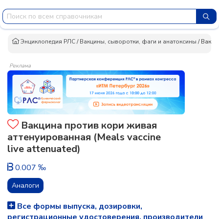
Энциклопедия РЛС
/
Вакцины, сыворотки, фаги и анатоксины
/
Вакци
Реклама
Вакцина против кори живая
аттенуированная (Meals vaccine
live attenuated)
0.007 ‰
Аналоги
Все формы выпуска, дозировки,
регистрационные удостоверения, производители