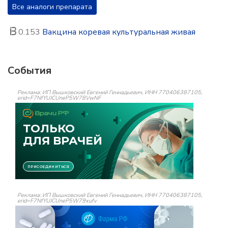
Все аналоги препарата
0.153
Вакцина коревая культуральная живая
События
Реклама: ИП Вышковский Евгений Геннадьевич, ИНН 770406387105,
erid=F7NfYUJCUneP5W78VwNF
Реклама: ИП Вышковский Евгений Геннадьевич, ИНН 770406387105,
erid=F7NfYUJCUneP5W79xufv