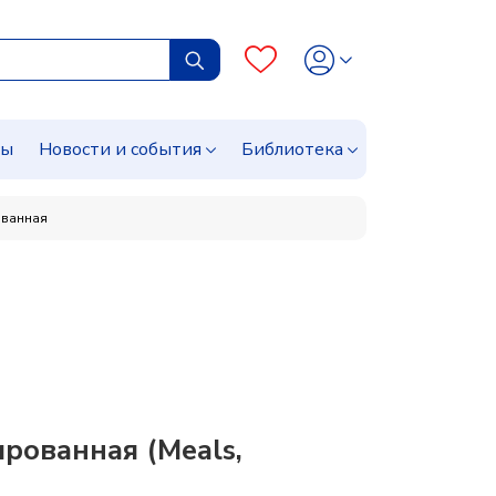
сы
Новости и события
Библиотека
ованная
рованная (Meals,