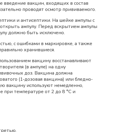
 введение вакцин, входящих в состав
язательно проводят осмотр прививаемого.
птики и антисептики. На шейке ампулы с
о открыть ампулу. Перед вскрытием ампулы
улу должно быть исключено.
тью, с ошибками в маркировке, а также
еправильно хранившиеся.
пользованием вакцину восстанавливают
творителя (в ампуле) на одну
рививочных доз. Вакцина должна
ватого (1‑дозовая вакцина) или бледно-
ую вакцину используют немедленно,
 при температуре от 2 до 8 °C и
третью.