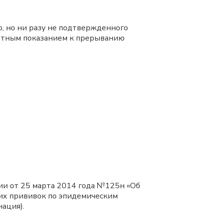
, но ни разу не подтвержденного
лютным показанием к прерыванию
ии от 25 марта 2014 года №125н «Об
их прививок по эпидемическим
нация).