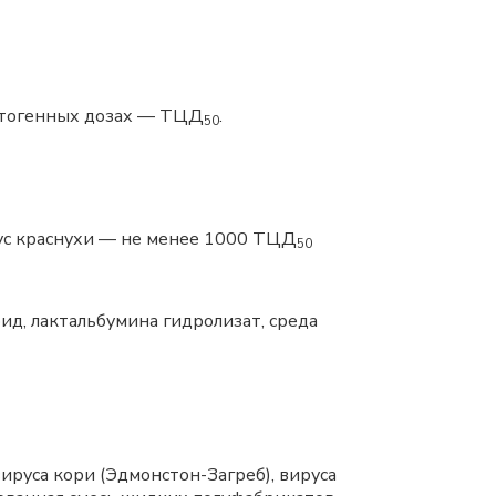
атогенных дозах — ТЦД
.
50
рус краснухи — не менее 1000 ТЦД
50
ид, лактальбумина гидролизат, среда
руса кори (Эдмонстон-Загреб), вируса