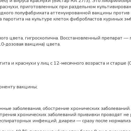
еб) и вируса краснухи (Вистар RA 27/3). Это лиофилизи
раснухи, приготовленных при раздельном культивирован
идкого полуфабриката аттенуированной вакцины против 
 паротита на культуре клеток фибробластов куриных эм
лого цвета, гигроскопична. Восстановленный препарат —
10‑дозовая вакцина) цвета.
та и краснухи у лиц с 12-месячного возраста и старше (С
оненту вакцины;
е заболевания, обострение хронических заболеваний.
рения хронических заболеваний прививки проводят не р
еспираторных инфекций, диареи — сразу после нормализ