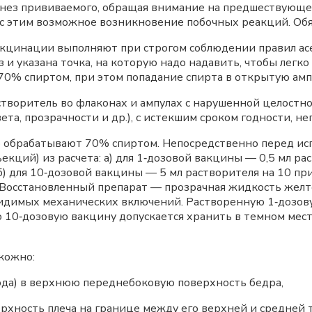
нез прививаемого, обращая внимание на предшествующее
е с этим возможное возникновение побочных реакций. Об
акцинации выполняют при строгом соблюдении правил асе
 и указана точка, на которую надо надавить, чтобы легк
0% спиртом, при этом попадание спирта в открытую амп
воритель во флаконах и ампулах с нарушенной целостнос
та, прозрачности и др.), с истекшим сроком годности, н
 обрабатывают 70% спиртом. Непосредственно перед ис
кций) из расчета: а) для 1‑дозовой вакцины — 0,5 мл рас
б) для 10‑дозовой вакцины — 5 мл растворителя на 10 п
 Восстановленный препарат — прозрачная жидкость желто
 видимых механических включений. Растворенную 1‑дозов
10‑дозовую вакцину допускается хранить в темном месте
дкожно:
ода) в верхнюю переднебоковую поверхность бедра,
рхность плеча на границе между его верхней и средней 