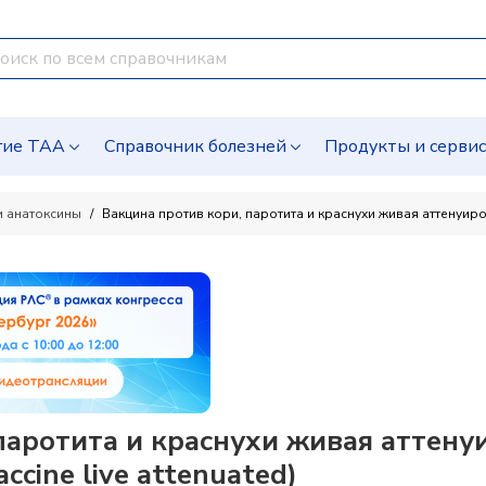
гие ТАА
Справочник болезней
Продукты и серви
и анатоксины
Вакцина против кори, паротита и краснухи живая аттенуир
аротита и краснухи живая аттенуи
ccine live attenuated)