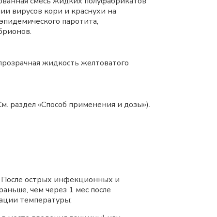
рованная смесь жидких полуфабрикатов
ии вирусов кори и краснухи на
эпидемического паротита,
брионов.
 прозрачная жидкость желтоватого
м. раздел «Способ применения и дозы»).
 После острых инфекционных и
аньше, чем через 1 мес после
ации температуры;