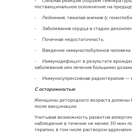
- Сильная реакция (подъем температуры в
поствакцинальное осложнение на предыду
- Лейкемия, тяжелая анемия (с гемоглоби
- Заболевания сердца в стадии декомпен
- Почечная недостаточность;
- Введение иммуноглобулинов человека 
- Иммунодефицит в результате врожденн
заболевания или лечения большими дозам
- Иммуносупрессивная радиотерапия — ва
С осторожностью
Женщины детородного возраста должны б
после вакцинации.
Учитывая возможность развития аллергич
наблюдение в течение не менее 30 мин п
терапии, в том числе раствором адренали