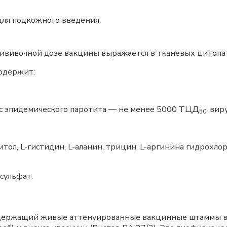
для подкожного введения.
ививочной дозе вакцины выражается в тканевых цитоп
содержит:
ус эпидемического паротита — не менее 5000 ТЦД
, ви
50
ол, L-гистидин, L-аланин, трицин, L-аргинина гидрохлор
сульфат.
одержащий живые аттенуированные вакцинные штаммы ви