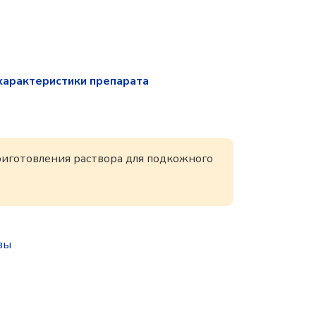
характеристики препарата
риготовления раствора для подкожного
зы