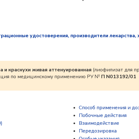
трационные удостоверения, производители лекарства, 
та и краснухи живая аттенуированная
(лиофилизат для п
рукция по медицинскому применению РУ №
П N013192/01
Способ применения и до
Побочные действия
)
Взаимодействие
Передозировка
Особые указания