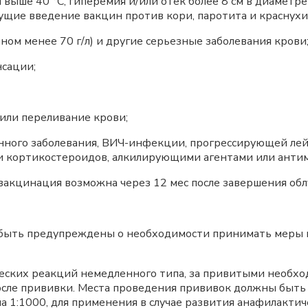
ыше 40 °C, гиперемия и/или отек более 8 см в диаметре
щие введение вакцин против кори, паротита и краснухи
ном менее 70 г/л) и другие серьезные заболевания крови
сации;
или переливание крови;
ого заболевания, ВИЧ-инфекции, прогрессирующей лей
и кортикостероидов, алкилирующими агентами или анти
кцинация возможна через 12 мес после завершения обл
ыть предупреждены о необходимости принимать меры к
еских реакций немедленного типа, за привитыми необх
осле прививки. Места проведения прививок должны быт
на 1:1000, для применения в случае развития анафилактич