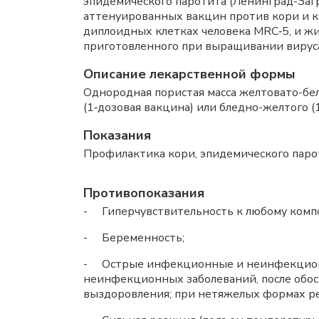
эпидемического паротита (Ленинград-Загр
аттенуированных вакцин против кори и к
диплоидных клетках человека MRC‑5, и ж
приготовленного при выращивании вируса
Описание лекарственной формы
Однородная пористая масса желтовато-бе
(1‑дозовая вакцина) или бледно-желтого (
Показания
Профилактика кори, эпидемического пароти
Противопоказания
- Гиперчувствительность к любому комп
- Беременность;
- Острые инфекционные и неинфекционны
неинфекционных заболеваний, после обост
выздоровления; при нетяжелых формах р