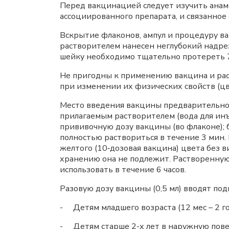
Перед вакцинацией следует изучить анам
ассоциированного препарата, и связанно
Вскрытие флаконов, ампул и процедуру в
растворителем нанесен неглубокий надрез
шейку необходимо тщательно протереть 7
Не пригодны к применению вакцина и раст
при изменении их физических свойств (цве
Место введения вакцины предварительно
прилагаемым растворителем (вода для инъе
прививочную дозу вакцины (во флаконе); 
полностью раствориться в течение 3 мин.
желтого (10‑дозовая вакцина) цвета без
хранению она не подлежит. Растворенную 
использовать в течение 6 часов.
Разовую дозу вакцины (0,5 мл) вводят по
- Детям младшего возраста (12 мес – 2 г
- Детям старше 2-х лет в наружную пове