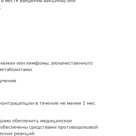
 в месте введения вакцины) или
;
;
кемии или лимфомы, злокачественного
метаболитами;
учения.
онтрацепции в течение не менее 1 мес
одимо обеспечить медицинское
ь обеспечены средствами противошоковой
еских реакций.