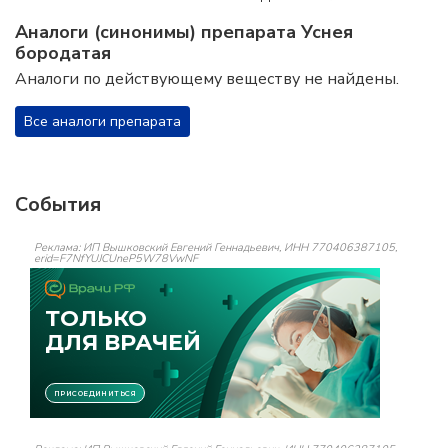
Аналоги (синонимы) препарата Уснея
бородатая
Аналоги по действующему веществу не найдены.
Все аналоги препарата
События
Реклама: ИП Вышковский Евгений Геннадьевич, ИНН 770406387105,
erid=F7NfYUJCUneP5W78VwNF