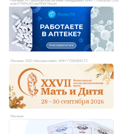
Реклама: ИП Вышковский Евгений Геннадьевич, ИНН 770406387105,
erid=F7NfYUJCUneP5W79xufv
Реклама: ООО «Конгресслайн», ИНН 7708369172
Реклама