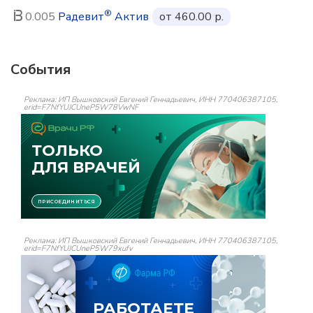
®
0.005
Радевит
Актив
от 460.00 р.
События
Реклама: ИП Вышковский Евгений Геннадьевич, ИНН 770406387105,
erid=F7NfYUJCUneP5W78VwNF
Реклама: ИП Вышковский Евгений Геннадьевич, ИНН 770406387105,
erid=F7NfYUJCUneP5W79xufv