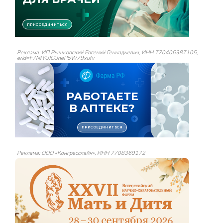
Реклама: ИП Вышковский Евгений Геннадьевич, ИНН 770406387105,
erid=F7NfYUJCUneP5W79xufv
Реклама: ООО «Конгресслайн», ИНН 7708369172