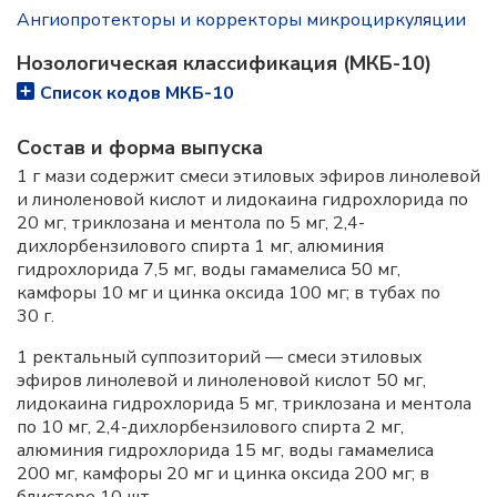
Ангиопротекторы и корректоры микроциркуляции
Нозологическая классификация (МКБ-10)
Список кодов МКБ-10
Состав и форма выпускa
1 г мази содержит смеси этиловых эфиров линолевой
и линоленовой кислот и лидокаина гидрохлорида по
20 мг, триклозана и ментола по 5 мг, 2,4-
дихлорбензилового спирта 1 мг, алюминия
гидрохлорида 7,5 мг, воды гамамелиса 50 мг,
камфоры 10 мг и цинка оксида 100 мг; в тубах по
30 г.
1 ректальный суппозиторий — смеси этиловых
эфиров линолевой и линоленовой кислот 50 мг,
лидокаина гидрохлорида 5 мг, триклозана и ментола
по 10 мг, 2,4-дихлорбензилового спирта 2 мг,
алюминия гидрохлорида 15 мг, воды гамамелиса
200 мг, камфоры 20 мг и цинка оксида 200 мг; в