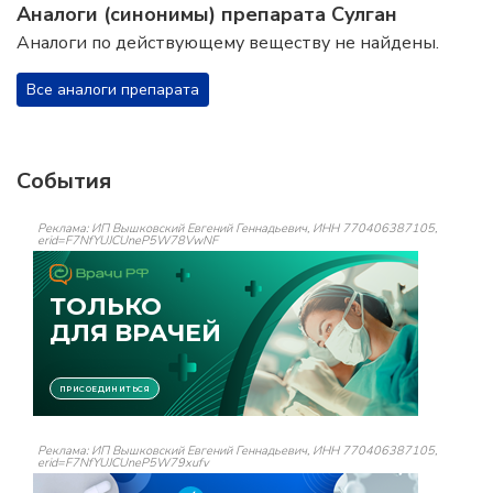
Аналоги (синонимы) препарата Сулган
Аналоги по действующему веществу не найдены.
Все аналоги препарата
События
Реклама: ИП Вышковский Евгений Геннадьевич, ИНН 770406387105,
erid=F7NfYUJCUneP5W78VwNF
Реклама: ИП Вышковский Евгений Геннадьевич, ИНН 770406387105,
erid=F7NfYUJCUneP5W79xufv