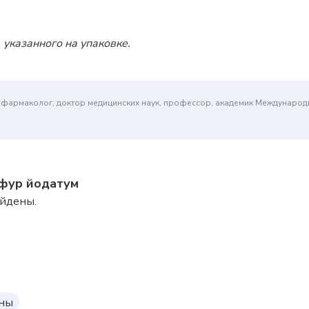
 указанного на упаковке.
(фармаколог, доктор медицинских наук, профессор, академик Междунаро
ьфур йодатум
айдены.
оны