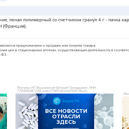
кие, пенал полимерный со счетчиком гранул 4 г - пачка ка
 (Франция),
является предложением о продаже или покупке товара.
ия цен в стационарных аптеках, осуществляющих деятельность в соответс
-ФЗ.
Реклама: ИП Вышковский Евгений Геннадьевич, ИНН
770406387105, erid=F7NfYUJCUneP5W79xufv
Рек