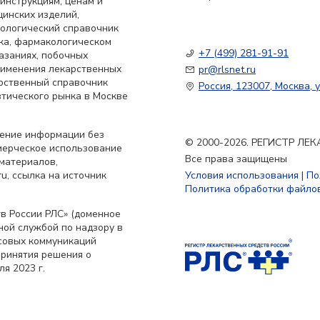
 инструкциям, ценам и
цинских изделий,
кологический справочник
ка, фармакологическом
+7 (499) 281-91-91
азаниях, побочных
применения лекарственных
pr@rlsnet.ru
арственный справочник
Россия, 123007, Москва, у
тического рынка в Москве
нение информации без
© 2000-2026. РЕГИСТР Л
мерческое использование
Все права защищены
материалов,
u, ссылка на источник
Условия использования
|
По
Политика обработки файлов
в России РЛС» (доменное
ьной службой по надзору в
совых коммуникаций
принятия решения о
я 2023 г.