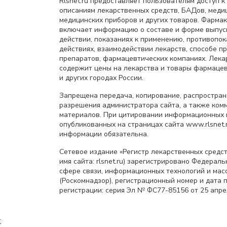
Rlsnet.ru предоставляет пользователям доступ к
описаниям лекарственных средств, БАДов, меди
медицинских приборов и других товаров. Фарма
включает информацию о составе и форме выпус
действии, показаниях к применению, противопок
действиях, взаимодействии лекарств, способе 
препаратов, фармацевтических компаниях. Лек
содержит цены на лекарства и товары фармацев
и других городах России.
Запрещена передача, копирование, распростра
разрешения администратора сайта, а также ком
материалов. При цитировании информационных 
опубликованных на страницах сайта www.rlsnet.r
информации обязательна.
Сетевое издание «Регистр лекарственных средст
имя сайта: rlsnet.ru) зарегистрировано Федерал
сфере связи, информационных технологий и мас
(Роскомнадзор), регистрационный номер и дата 
регистрации: серия Эл № ФС77-85156 от 25 апрел
;