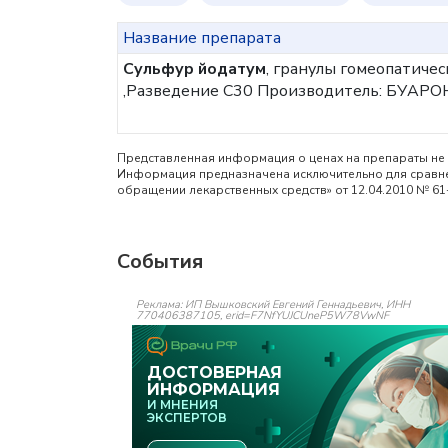
Название препарата
Сульфур йодатум
, гранулы гомеопатичес
,Разведение C30
Производитель: БУАРОН
Представленная информация о ценах на препараты не 
Информация предназначена исключительно для сравнен
обращении лекарственных средств» от 12.04.2010 № 61
События
Реклама: ИП Вышковский Евгений Геннадьевич, ИНН
770406387105, erid=F7NfYUJCUneP5W78VwNF