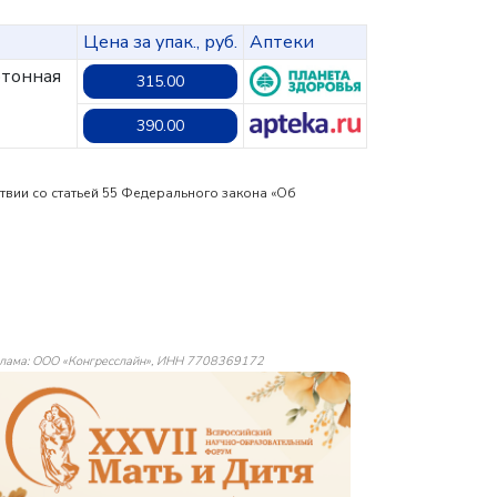
Цена за упак., руб.
Аптеки
ртонная
315.00
390.00
твии со статьей 55 Федерального закона «Об
лама: ООО «Конгресслайн», ИНН 7708369172