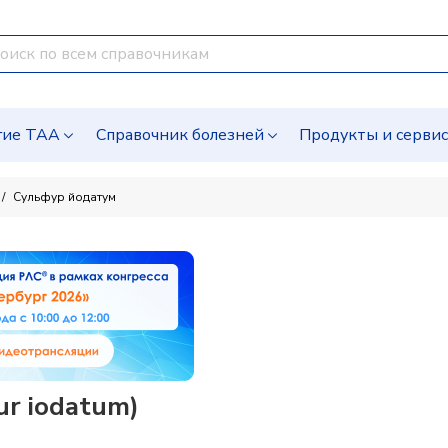
гие ТАА
Справочник болезней
Продукты и серви
Сульфур йодатум
r iodatum)